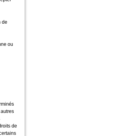
n de
nne ou
erminés
 autres
s
roits de
certains