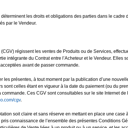
éterminent les droits et obligations des parties dans le cadre d
és par le Vendeur.
(CGV) régissent les ventes de Produits ou de Services, effect
artie intégrante du Contrat entre l’Acheteur et le Vendeur. Elles s
a acceptées avant de passer commande.
er les présentes, à tout moment par la publication d’une nouvell
rs sont celles étant en vigueur à la date du paiement (ou du pre
a commande. Ces CGV sont consultables sur le site Internet de 
rpo.com/cgv
.
ation soit claire et sans réserve en mettant en place une case 
voir pris connaissance de l’ensemble des présentes Conditions G
iculières de Vente liées à un produit ou à un service, et les ac