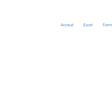
Aller
au
contenu
Acceuil
Excel
Form