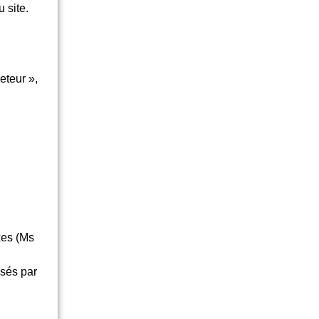
 site.
eteur »,
xes (Ms
osés par