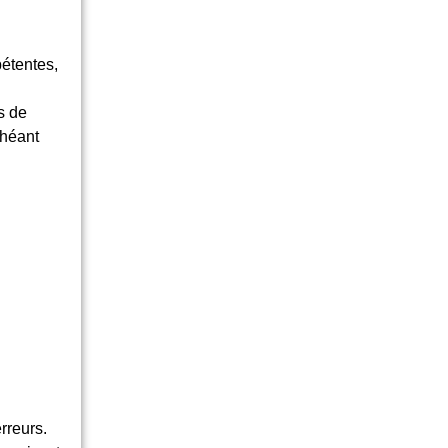
pétentes,
s de
chéant
rreurs.