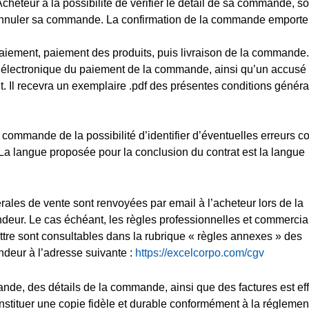
cheteur a la possibilité de vérifier le détail de sa commande, son
u annuler sa commande. La confirmation de la commande emporte
 paiement, paiement des produits, puis livraison de la commande
er électronique du paiement de la commande, ainsi qu’un accusé
. Il recevra un exemplaire .pdf des présentes conditions généra
commande de la possibilité d’identifier d’éventuelles erreurs 
 La langue proposée pour la conclusion du contrat est la langue
érales de vente sont renvoyées par email à l’acheteur lors de la
deur. Le cas échéant, les règles professionnelles et commercia
ttre sont consultables dans la rubrique « règles annexes » des
ndeur à l’adresse suivante :
https://excelcorpo.com/cgv
de, des détails de la commande, ainsi que des factures est ef
nstituer une copie fidèle et durable conformément à la réglemen