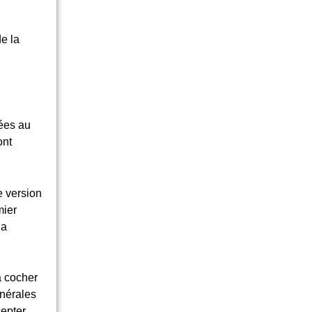
e la
uées au
ont
e version
mier
la
à cocher
énérales
cepter