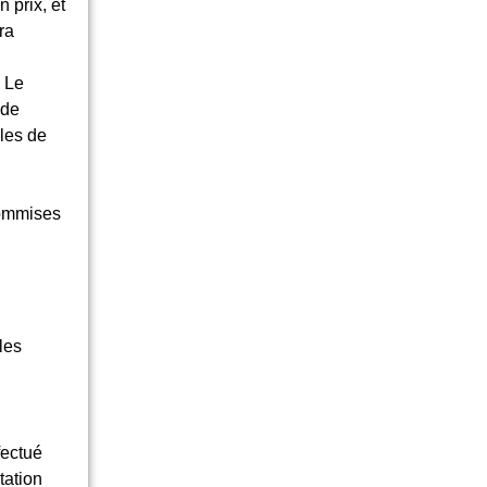
 prix, et
ra
. Le
 de
les de
commises
les
fectué
tation