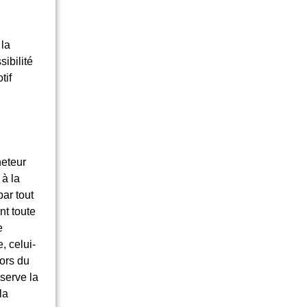
 la
ibilité
tif
heteur
 à la
ar tout
nt toute
e
, celui-
lors du
serve la
la