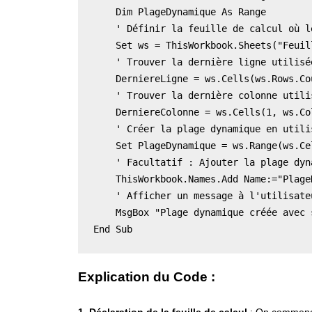
    Dim PlageDynamique As Range 

    ' Définir la feuille de calcul où l
    Set ws = ThisWorkbook.Sheets("Feuill
    ' Trouver la dernière ligne utilisé
    DerniereLigne = ws.Cells(ws.Rows.Co
    ' Trouver la dernière colonne utili
    DerniereColonne = ws.Cells(1, ws.Co
    ' Créer la plage dynamique en utili
    Set PlageDynamique = ws.Range(ws.Ce
    ' Facultatif : Ajouter la plage dyn
    ThisWorkbook.Names.Add Name:="Plage
    ' Afficher un message à l'utilisate
    MsgBox "Plage dynamique créée avec 
End Sub
Explication du Code :
1. Déclaration de la feuille de calcul
: On commence