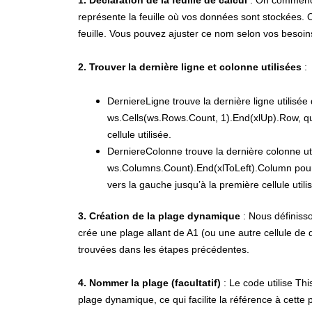
représente la feuille où vos données sont stockées. O
feuille. Vous pouvez ajuster ce nom selon vos besoi
2. Trouver la dernière ligne et colonne utilisées
:
DerniereLigne trouve la dernière ligne utilisée 
ws.Cells(ws.Rows.Count, 1).End(xlUp).Row, qui
cellule utilisée.
DerniereColonne trouve la dernière colonne utili
ws.Columns.Count).End(xlToLeft).Column pour 
vers la gauche jusqu’à la première cellule utili
3. Création de la plage dynamique
: Nous définiss
crée une plage allant de A1 (ou une autre cellule de d
trouvées dans les étapes précédentes.
4. Nommer la plage (facultatif)
: Le code utilise T
plage dynamique, ce qui facilite la référence à cett