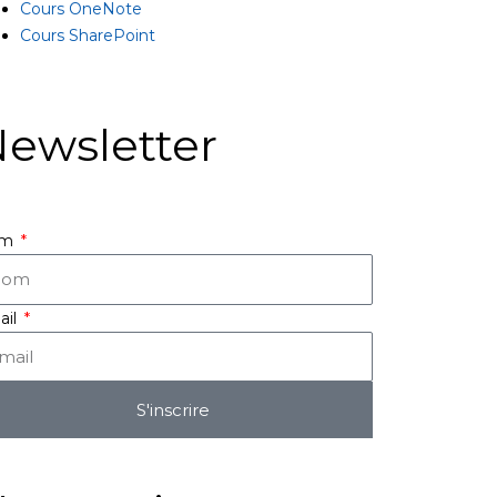
Cours OneNote
Cours SharePoint
ewsletter
om
ail
S'inscrire