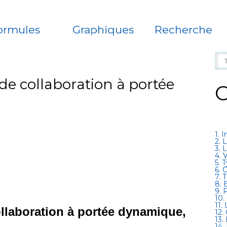
ormules
Graphiques
Recherche
e collaboration à portée
C
1. 
2. 
3. 
4. 
5. 
6. 
7. 
8. 
9. 
10.
11.
llaboration à portée dynamique,
12.
13.
14.