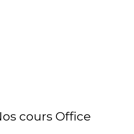
i nécessaire) 

ur vos données) 

 vos données) 

 



ne).Address, vbInformation, "Succès"  

os cours Office