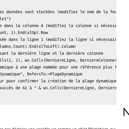
es données sont stockées (modifiez le nom de la feuille s
e1") 

e dans la colonne A (modifiez la colonne si nécessaire po
unt, 1).End(xlUp).Row 

sée dans la ligne 1 (modifiez la ligne si nécessaire pour
lumns.Count).End(xlToLeft).Column 

sant la dernière ligne et la dernière colonne 

lls(1, 1), ws.Cells(DerniereLigne, DerniereColonne))     
amique à une plage nommée pour une référence plus facile 
Dynamique", RefersTo:=PlageDynamique 

ur pour confirmer la création de la plage dynamique 

succès de A1 à " & ws.Cells(DerniereLigne, DerniereColon
N
 par déclarer une variable ws comme un objet Worksheet, qui