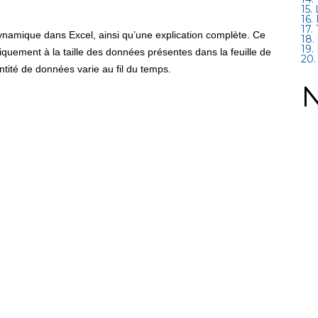
15.
16.
17.
ynamique dans Excel, ainsi qu’une explication complète. Ce
18.
19.
quement à la taille des données présentes dans la feuille de
20.
uantité de données varie au fil du temps.
N