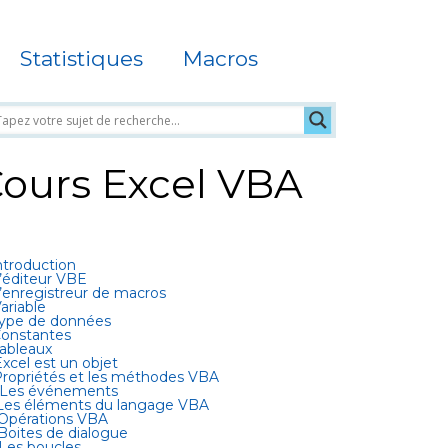
Statistiques
Macros
ours Excel VBA
Introduction
L’éditeur VBE
L’enregistreur de macros
Variable
Type de données
Constantes
Tableaux
Excel est un objet
Propriétés et les méthodes VBA
 Les événements
 Les éléments du langage VBA
 Opérations VBA
 Boites de dialogue
 Les boucles