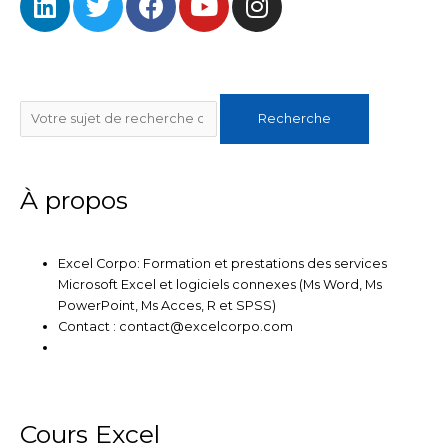
i
w
a
o
n
k
n
i
c
u
s
k
t
e
t
t
e
t
b
u
a
Rechercher
d
e
o
b
g
Recherche
i
r
o
e
r
n
k
a
m
À propos
Excel Corpo: Formation et prestations des services
Microsoft Excel et logiciels connexes (Ms Word, Ms
PowerPoint, Ms Acces, R et SPSS)
Contact : contact@excelcorpo.com
Cours Excel