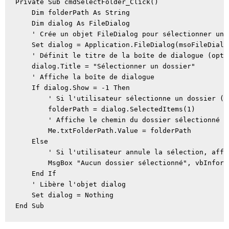
Private Sub cmdSelectFolder_Click()

    Dim folderPath As String

    Dim dialog As FileDialog

    ' Crée un objet FileDialog pour sélectionner un d
    Set dialog = Application.FileDialog(msoFileDialo
    ' Définit le titre de la boîte de dialogue (optio
    dialog.Title = "Sélectionner un dossier"

    ' Affiche la boîte de dialogue

    If dialog.Show = -1 Then

        ' Si l'utilisateur sélectionne un dossier (c
        folderPath = dialog.SelectedItems(1)

        ' Affiche le chemin du dossier sélectionné d
        Me.txtFolderPath.Value = folderPath

    Else

        ' Si l'utilisateur annule la sélection, affi
        MsgBox "Aucun dossier sélectionné", vbInform
    End If

    ' Libère l'objet dialog

    Set dialog = Nothing
