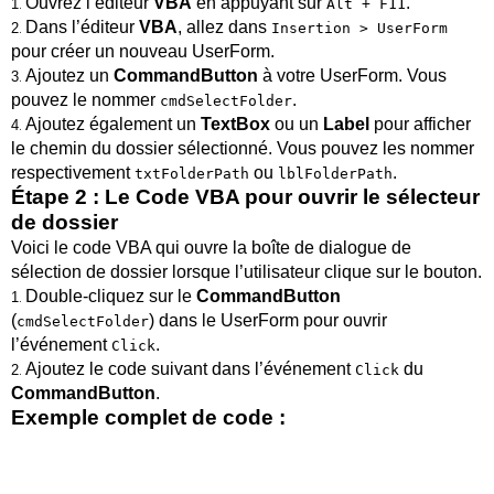
Ouvrez l’éditeur
VBA
en appuyant sur
.
1
.
Alt + F11
Dans l’éditeur
VBA
, allez dans
2
.
Insertion > UserForm
pour créer un nouveau UserForm.
Ajoutez un
CommandButton
à votre UserForm. Vous
3
.
pouvez le nommer
.
cmdSelectFolder
Ajoutez également un
TextBox
ou un
Label
pour afficher
4
.
le chemin du dossier sélectionné. Vous pouvez les nommer
respectivement
ou
.
txtFolderPath
lblFolderPath
Étape 2 : Le Code VBA pour ouvrir le sélecteur
de dossier
Voici le code VBA qui ouvre la boîte de dialogue de
sélection de dossier lorsque l’utilisateur clique sur le bouton.
Double-cliquez sur le
CommandButton
1
.
(
) dans le UserForm pour ouvrir
cmdSelectFolder
l’événement
.
Click
Ajoutez le code suivant dans l’événement
du
2
.
Click
CommandButton
.
Exemple complet de code :