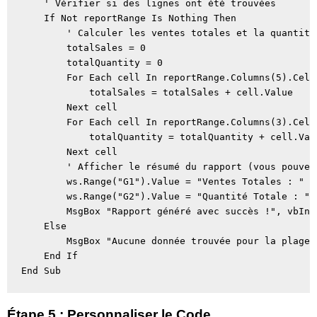
    ' Vérifier si des lignes ont été trouvées 

    If Not reportRange Is Nothing Then 

        ' Calculer les ventes totales et la quantité
        totalSales = 0 

        totalQuantity = 0 

        For Each cell In reportRange.Columns(5).Cell
            totalSales = totalSales + cell.Value 

        Next cell 

        For Each cell In reportRange.Columns(3).Cell
            totalQuantity = totalQuantity + cell.Valu
        Next cell 

        ' Afficher le résumé du rapport (vous pouvez
        ws.Range("G1").Value = "Ventes Totales : " & 
        ws.Range("G2").Value = "Quantité Totale : " 
        MsgBox "Rapport généré avec succès !", vbInfo
    Else 

        MsgBox "Aucune donnée trouvée pour la plage 
    End If 

End Sub
Étape 5 : Personnaliser le Code