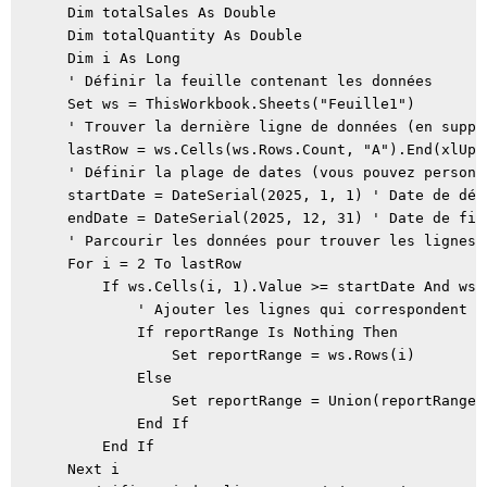
    Dim totalSales As Double 

    Dim totalQuantity As Double 

    Dim i As Long 

    ' Définir la feuille contenant les données 

    Set ws = ThisWorkbook.Sheets("Feuille1") 

    ' Trouver la dernière ligne de données (en suppo
    lastRow = ws.Cells(ws.Rows.Count, "A").End(xlUp).
    ' Définir la plage de dates (vous pouvez personn
    startDate = DateSerial(2025, 1, 1) ' Date de déb
    endDate = DateSerial(2025, 12, 31) ' Date de fin
    ' Parcourir les données pour trouver les lignes 
    For i = 2 To lastRow 

        If ws.Cells(i, 1).Value >= startDate And ws.
            ' Ajouter les lignes qui correspondent à
            If reportRange Is Nothing Then 

                Set reportRange = ws.Rows(i) 

            Else 

                Set reportRange = Union(reportRange, 
            End If 

        End If 

    Next i 
