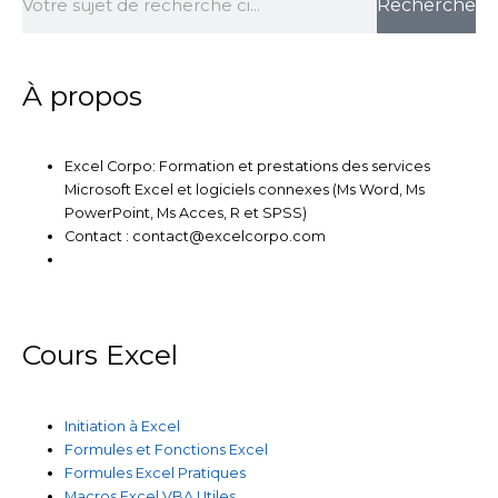
Recherche
o
r
e
k
t
e
t
t
k
e
t
b
u
a
À propos
d
e
o
b
g
Excel Corpo: Formation et prestations des services
i
r
o
e
r
Microsoft Excel et logiciels connexes (Ms Word, Ms
PowerPoint, Ms Acces, R et SPSS)
n
k
a
Contact : contact@excelcorpo.com
m
Cours Excel
Initiation à Excel
Formules et Fonctions Excel
Formules Excel Pratiques
Macros Excel VBA Utiles