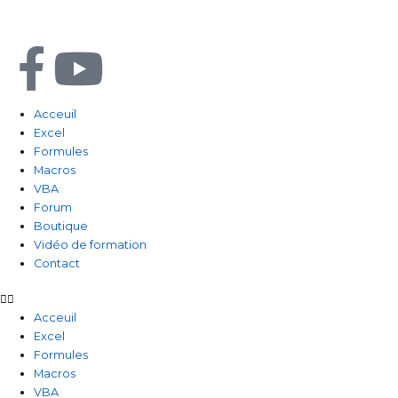
Aller
au
contenu
F
Y
a
o
Acceuil
Excel
c
u
Formules
Macros
e
t
VBA
Forum
b
u
Boutique
Vidéo de formation
Contact
o
b
o
e
Acceuil
Excel
Formules
k
Macros
VBA