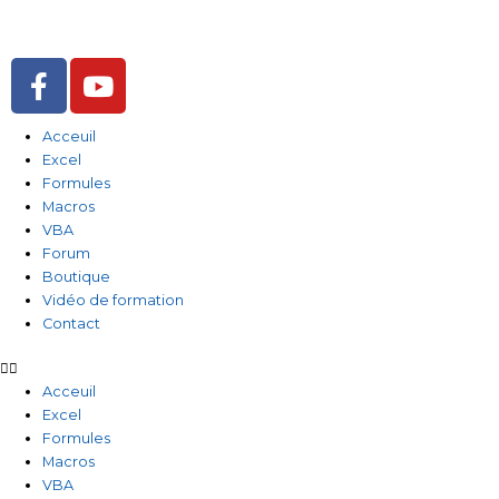
Aller
au
contenu
F
Y
a
o
c
u
Acceuil
e
t
Excel
b
u
Formules
o
b
Macros
o
e
VBA
Forum
k
Boutique
-
Vidéo de formation
f
Contact
Acceuil
Excel
Formules
Macros
VBA