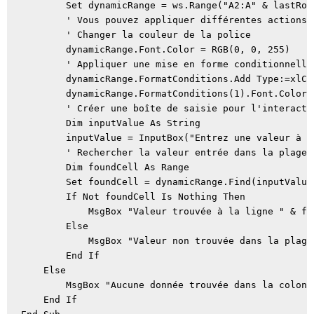
        Set dynamicRange = ws.Range("A2:A" & lastRow)
        ' Vous pouvez appliquer différentes actions 
        ' Changer la couleur de la police 

        dynamicRange.Font.Color = RGB(0, 0, 255) 

        ' Appliquer une mise en forme conditionnelle 
        dynamicRange.FormatConditions.Add Type:=xlCe
        dynamicRange.FormatConditions(1).Font.Color 
        ' Créer une boîte de saisie pour l'interactiv
        Dim inputValue As String 

        inputValue = InputBox("Entrez une valeur à r
        ' Rechercher la valeur entrée dans la plage d
        Dim foundCell As Range 

        Set foundCell = dynamicRange.Find(inputValue)
        If Not foundCell Is Nothing Then 

            MsgBox "Valeur trouvée à la ligne " & fou
        Else 

            MsgBox "Valeur non trouvée dans la plage.
        End If 

    Else 

        MsgBox "Aucune donnée trouvée dans la colonne
    End If 
