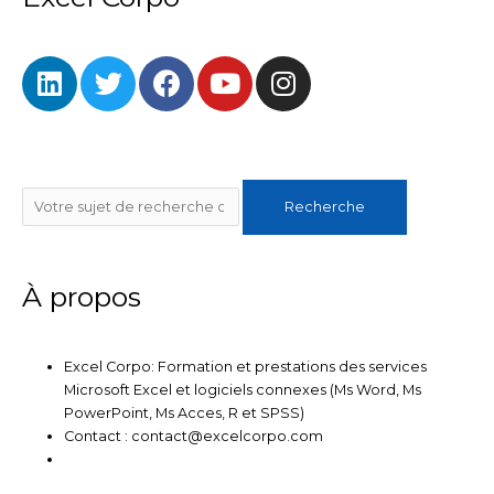
b
t
u
o
e
b
L
T
F
Y
I
o
r
e
i
w
a
o
n
k
n
i
c
u
s
k
t
e
t
t
e
t
b
u
a
Rechercher
d
e
o
b
g
Recherche
i
r
o
e
r
n
k
a
m
À propos
Excel Corpo: Formation et prestations des services
Microsoft Excel et logiciels connexes (Ms Word, Ms
PowerPoint, Ms Acces, R et SPSS)
Contact : contact@excelcorpo.com