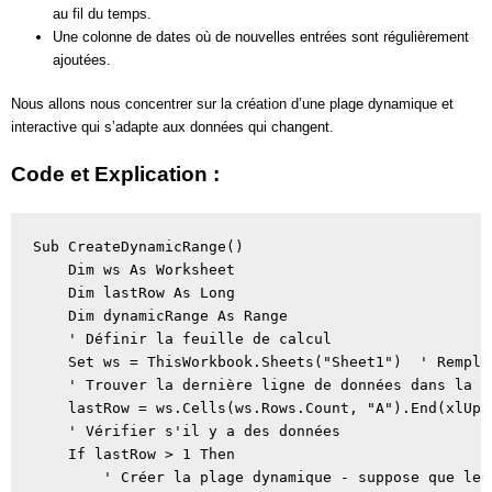
au fil du temps.
Une colonne de dates où de nouvelles entrées sont régulièrement
ajoutées.
Nous allons nous concentrer sur la création d’une plage dynamique et
interactive qui s’adapte aux données qui changent.
Code et Explication :
Sub CreateDynamicRange() 

    Dim ws As Worksheet 

    Dim lastRow As Long 

    Dim dynamicRange As Range 

    ' Définir la feuille de calcul 

    Set ws = ThisWorkbook.Sheets("Sheet1")  ' Rempla
    ' Trouver la dernière ligne de données dans la c
    lastRow = ws.Cells(ws.Rows.Count, "A").End(xlUp).
    ' Vérifier s'il y a des données 

    If lastRow > 1 Then 

        ' Créer la plage dynamique - suppose que les