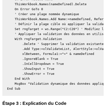
    ThisWorkbook.Names(nameDefined).Delete

    On Error GoTo 0

    ' Créer une plage nommée dynamique

    ThisWorkbook.Names.Add Name:=nameDefined, Refers
    ' Définir la plage cible où appliquer la validat
    Set rngTarget = ws.Range("C2:C20") ' Modifiez la
    ' Appliquer la validation des données en utilisa
    With rngTarget.Validation

        .Delete ' Supprimer la validation existante

        .Add Type:=xlValidateList, AlertStyle:=xlVal
        xlBetween, Formula1:="=" & nameDefined

        .IgnoreBlank = True

        .InCellDropdown = True

        .ShowInput = True

        .ShowError = True

    End With

    MsgBox "Validation dynamique des données appliqu
Étape 3 : Explication du Code