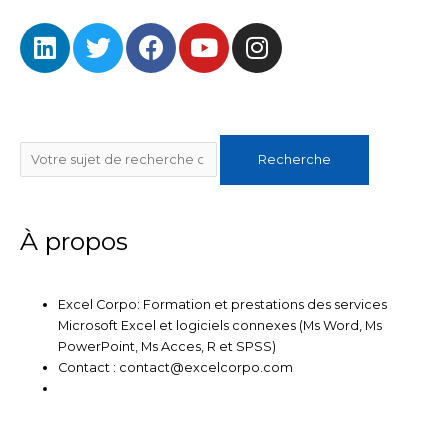
o
e
b
L
T
F
Y
I
o
r
e
i
w
a
o
n
k
n
i
c
u
s
k
t
e
t
t
e
t
b
u
a
Rechercher
d
e
o
b
g
Recherche
i
r
o
e
r
n
k
a
m
À propos
Excel Corpo: Formation et prestations des services
Microsoft Excel et logiciels connexes (Ms Word, Ms
PowerPoint, Ms Acces, R et SPSS)
Contact : contact@excelcorpo.com