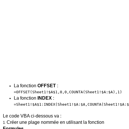
La fonction
OFFSET
:
=OFFSET(Sheet1!$A$1,0,0,COUNTA(Sheet1!$A:$A),1)
La fonction
INDEX
:
=Sheet1!$A$1:INDEX(Sheet1!$A:$A,COUNTA(Sheet1!$A:
Le code VBA ci-dessous va :
Créer une plage nommée en utilisant la fonction
1
.
Formules
.