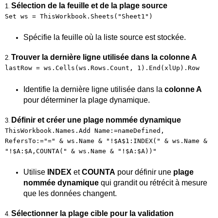
Sélection de la feuille et de la plage source
1
.
Set ws = ThisWorkbook.Sheets("Sheet1")
Spécifie la feuille où la liste source est stockée.
Trouver la dernière ligne utilisée dans la colonne A
2
.
lastRow = ws.Cells(ws.Rows.Count, 1).End(xlUp).Row
Identifie la dernière ligne utilisée dans la
colonne A
pour déterminer la plage dynamique.
Définir et créer une plage nommée dynamique
3
.
ThisWorkbook.Names.Add Name:=nameDefined,
RefersTo:="=" & ws.Name & "!$A$1:INDEX(" & ws.Name &
"!$A:$A,COUNTA(" & ws.Name & "!$A:$A))"
Utilise
INDEX
et
COUNTA
pour définir une
plage
nommée dynamique
qui grandit ou rétrécit à mesure
que les données changent.
Sélectionner la plage cible pour la validation
4
.