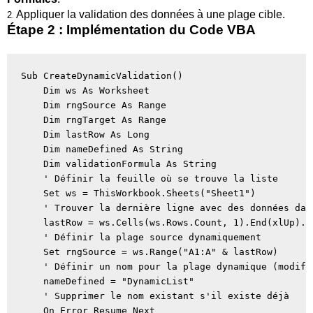
Appliquer la validation des données à une plage cible.
2
.
Étape 2 : Implémentation du Code VBA
Sub CreateDynamicValidation()

    Dim ws As Worksheet

    Dim rngSource As Range

    Dim rngTarget As Range

    Dim lastRow As Long

    Dim nameDefined As String

    Dim validationFormula As String

    ' Définir la feuille où se trouve la liste

    Set ws = ThisWorkbook.Sheets("Sheet1")

    ' Trouver la dernière ligne avec des données dan
    lastRow = ws.Cells(ws.Rows.Count, 1).End(xlUp).Ro
    ' Définir la plage source dynamiquement

    Set rngSource = ws.Range("A1:A" & lastRow)

    ' Définir un nom pour la plage dynamique (modifi
    nameDefined = "DynamicList"

    ' Supprimer le nom existant s'il existe déjà

    On Error Resume Next
