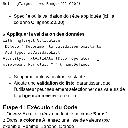
Set rngTarget = ws.Range("C2:C20")
Spécifie où la validation doit être appliquée (ici, la
colonne
C
, lignes
2 à 20
).
Appliquer la validation des données
5
.
With rngTarget.Validation
.Delete ' Supprimer la validation existante
.Add Type:=xlValidateList,
AlertStyle:=xlValidAlertStop, Operator:= _
xlBetween, Formula1:="=" & nameDefined
Supprime toute validation existante.
Ajoute une
validation de liste
, garantissant que
l’utilisateur peut seulement sélectionner des valeurs de
la
plage nommée
.
DynamicList
Étape 4 : Exécution du Code
Ouvrez Excel et créez une feuille nommée
Sheet1
.
1
.
Dans la
colonne A
, entrez une liste de valeurs (par
2
.
exemple, Pomme, Banane, Orange).