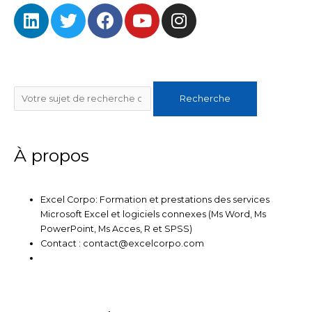
L
T
F
Y
I
o
r
e
i
w
a
o
n
k
n
i
c
u
s
k
t
e
t
t
e
t
b
u
a
Rechercher
d
e
o
b
g
Recherche
i
r
o
e
r
n
k
a
m
À propos
Excel Corpo: Formation et prestations des services
Microsoft Excel et logiciels connexes (Ms Word, Ms
PowerPoint, Ms Acces, R et SPSS)
Contact : contact@excelcorpo.com