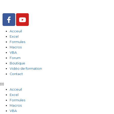
Aller
au
contenu
F
Y
a
o
c
u
Acceuil
e
t
Excel
b
u
Formules
o
b
Macros
o
e
VBA
Forum
k
Boutique
-
Vidéo de formation
f
Contact
Acceuil
Excel
Formules
Macros
VBA