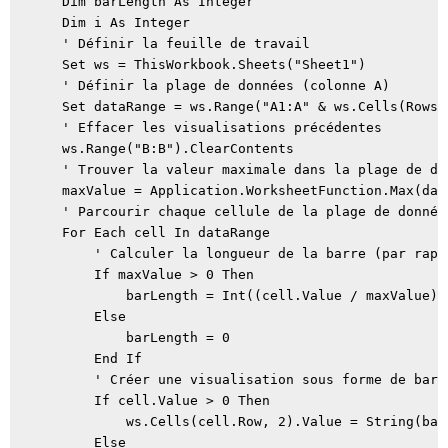
    Dim barLength As Integer

    Dim i As Integer

    ' Définir la feuille de travail

    Set ws = ThisWorkbook.Sheets("Sheet1")

    ' Définir la plage de données (colonne A)

    Set dataRange = ws.Range("A1:A" & ws.Cells(Rows.
    ' Effacer les visualisations précédentes

    ws.Range("B:B").ClearContents

    ' Trouver la valeur maximale dans la plage de don
    maxValue = Application.WorksheetFunction.Max(data
    ' Parcourir chaque cellule de la plage de données
    For Each cell In dataRange

        ' Calculer la longueur de la barre (par rapp
        If maxValue > 0 Then

            barLength = Int((cell.Value / maxValue) 
        Else

            barLength = 0

        End If

        ' Créer une visualisation sous forme de barr
        If cell.Value > 0 Then

            ws.Cells(cell.Row, 2).Value = String(barL
        Else
