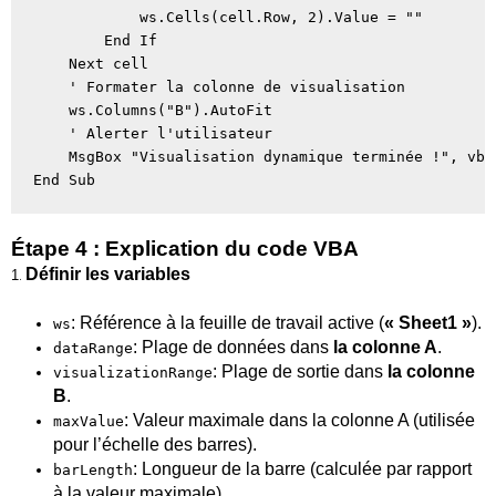
            ws.Cells(cell.Row, 2).Value = ""

        End If

    Next cell

    ' Formater la colonne de visualisation

    ws.Columns("B").AutoFit

    ' Alerter l'utilisateur

    MsgBox "Visualisation dynamique terminée !", vbI
Étape 4 : Explication du code VBA
Définir les variables
1
.
: Référence à la feuille de travail active (
« Sheet1 »
).
ws
: Plage de données dans
la colonne A
.
dataRange
: Plage de sortie dans
la colonne
visualizationRange
B
.
: Valeur maximale dans la colonne A (utilisée
maxValue
pour l’échelle des barres).
: Longueur de la barre (calculée par rapport
barLength
à la valeur maximale).