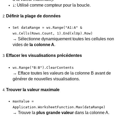
: Utilisé comme compteur pour la boucle.
i
Définir la plage de données
2
.
Set dataRange = ws.Range("A1:A" &
ws.Cells(Rows.Count, 1).End(xlUp).Row)
→ Sélectionne dynamiquement toutes les cellules non
vides de
la colonne A
.
Effacer les visualisations précédentes
3
.
ws.Range("B:B").ClearContents
→ Efface toutes les valeurs de la colonne B avant de
générer de nouvelles visualisations.
Trouver la valeur maximale
4
.
maxValue =
Application.WorksheetFunction.Max(dataRange)
→ Trouve la
plus grande valeur
dans la colonne A.