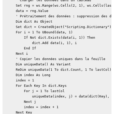
    ' Charger les données dans un tableau

    Set rng = ws.Range(ws.Cells(2, 1), ws.Cells(last
    data = rng.Value

    ' Prétraitement des données : suppression des do
    Dim dict As Object

    Set dict = CreateObject("Scripting.Dictionary")

    For i = 1 To UBound(data, 1)

        If Not dict.Exists(data(i, 1)) Then

            dict.Add data(i, 1), i

        End If

    Next i

    ' Copier les données uniques dans la feuille

    Dim uniqueData() As Variant

    ReDim uniqueData(1 To dict.Count, 1 To lastCol)

    Dim index As Long

    index = 1

    For Each Key In dict.Keys

        For j = 1 To lastCol

            uniqueData(index, j) = data(dict(Key), j)
        Next j

        index = index + 1

    Next Key
