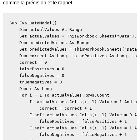
comme la précision et le rappel.
Sub EvaluateModel()

    Dim actualValues As Range

    Set actualValues = ThisWorkbook.Sheets("Data").R
    Dim predictedValues As Range

    Set predictedValues = ThisWorkbook.Sheets("Data"
    Dim correct As Long, falsePositives As Long, fal
    correct = 0

    falsePositives = 0

    falseNegatives = 0

    trueNegatives = 0

    Dim i As Long

    For i = 1 To actualValues.Rows.Count

        If actualValues.Cells(i, 1).Value = 1 And pr
            correct = correct + 1

        ElseIf actualValues.Cells(i, 1).Value = 0 An
            falsePositives = falsePositives + 1

        ElseIf actualValues.Cells(i, 1).Value = 1 An
            falseNegatives = falseNegatives + 1
