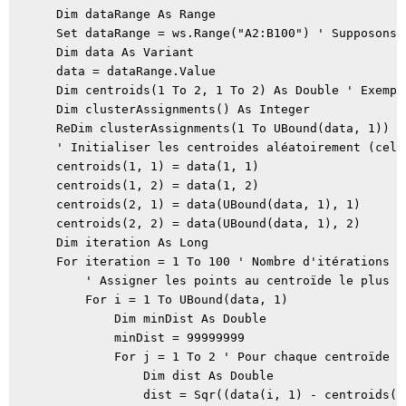
    Dim dataRange As Range

    Set dataRange = ws.Range("A2:B100") ' Supposons 
    Dim data As Variant

    data = dataRange.Value

    Dim centroids(1 To 2, 1 To 2) As Double ' Exempl
    Dim clusterAssignments() As Integer

    ReDim clusterAssignments(1 To UBound(data, 1))

    ' Initialiser les centroides aléatoirement (cela
    centroids(1, 1) = data(1, 1)

    centroids(1, 2) = data(1, 2)

    centroids(2, 1) = data(UBound(data, 1), 1)

    centroids(2, 2) = data(UBound(data, 1), 2)

    Dim iteration As Long

    For iteration = 1 To 100 ' Nombre d'itérations ma
        ' Assigner les points au centroïde le plus pr
        For i = 1 To UBound(data, 1)

            Dim minDist As Double

            minDist = 99999999

            For j = 1 To 2 ' Pour chaque centroïde

                Dim dist As Double

                dist = Sqr((data(i, 1) - centroids(j