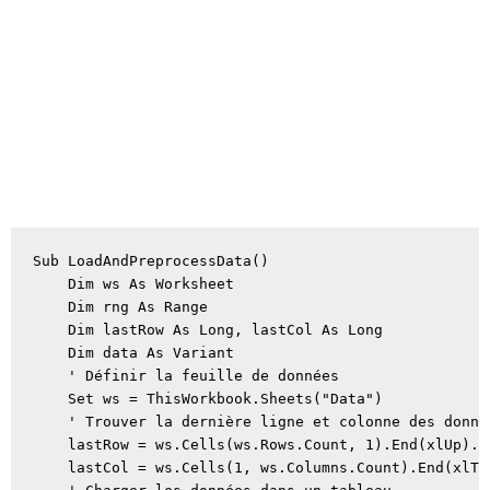
Sub LoadAndPreprocessData()

    Dim ws As Worksheet

    Dim rng As Range

    Dim lastRow As Long, lastCol As Long

    Dim data As Variant

    ' Définir la feuille de données

    Set ws = ThisWorkbook.Sheets("Data")

    ' Trouver la dernière ligne et colonne des donnée
    lastRow = ws.Cells(ws.Rows.Count, 1).End(xlUp).Ro
    lastCol = ws.Cells(1, ws.Columns.Count).End(xlToL