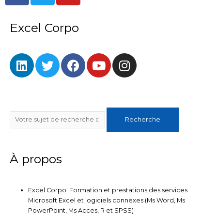
c
i
u
e
t
t
Excel Corpo
b
t
u
o
e
b
L
T
F
Y
I
o
r
e
i
w
a
o
n
k
n
i
c
u
s
k
t
e
t
t
e
t
b
u
a
Rechercher
d
e
o
b
g
Recherche
i
r
o
e
r
n
k
a
m
À propos
Excel Corpo: Formation et prestations des services
Microsoft Excel et logiciels connexes (Ms Word, Ms
PowerPoint, Ms Acces, R et SPSS)