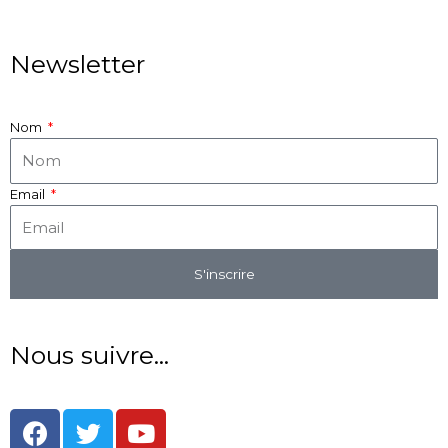
Newsletter
Nom
Email
S'inscrire
Nous suivre...
F
T
Y
a
w
o