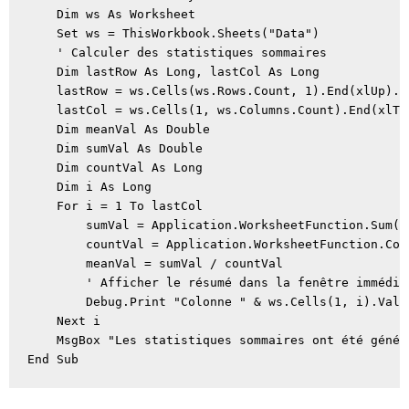
    Dim ws As Worksheet

    Set ws = ThisWorkbook.Sheets("Data")

    ' Calculer des statistiques sommaires

    Dim lastRow As Long, lastCol As Long

    lastRow = ws.Cells(ws.Rows.Count, 1).End(xlUp).Ro
    lastCol = ws.Cells(1, ws.Columns.Count).End(xlToL
    Dim meanVal As Double

    Dim sumVal As Double

    Dim countVal As Long

    Dim i As Long

    For i = 1 To lastCol

        sumVal = Application.WorksheetFunction.Sum(w
        countVal = Application.WorksheetFunction.Cou
        meanVal = sumVal / countVal

        ' Afficher le résumé dans la fenêtre immédia
        Debug.Print "Colonne " & ws.Cells(1, i).Valu
    Next i

    MsgBox "Les statistiques sommaires ont été génér