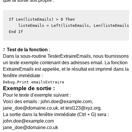
que la sortie soit propre :
If Len(listeEmails) > 0 Then

    listeEmails = Left(listeEmails, Len(listeEmails) 
Test de la fonction
:
7
.
Dans la sous-routine
TesterExtraireEmails
, nous fournissons
un texte exemple contenant des adresses email. La fonction
ExtraireEmails
est appelée, et le résultat est imprimé dans la
fenêtre immédiate :
Debug.Print emailsExtraire
Exemple de sortie :
Pour le texte d’exemple suivant :
Voici des emails : john.doe@example.com,
jane_doe@domaine.co.uk, et test123@xyz.org.
La sortie dans la fenêtre immédiate (Ctrl + G) sera :
john.doe@example.com
jane_doe@domaine.co.uk