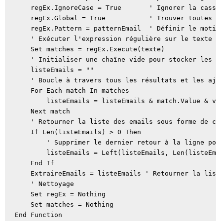
    regEx.IgnoreCase = True       ' Ignorer la casse
    regEx.Global = True           ' Trouver toutes l
    regEx.Pattern = patternEmail  ' Définir le motif
    ' Exécuter l'expression régulière sur le texte do
    Set matches = regEx.Execute(texte)

    ' Initialiser une chaîne vide pour stocker les ré
    listeEmails = ""

    ' Boucle à travers tous les résultats et les ajo
    For Each match In matches

        listeEmails = listeEmails & match.Value & vbC
    Next match

    ' Retourner la liste des emails sous forme de cha
    If Len(listeEmails) > 0 Then

        ' Supprimer le dernier retour à la ligne pour
        listeEmails = Left(listeEmails, Len(listeEmai
    End If

    ExtraireEmails = listeEmails ' Retourner la liste
    ' Nettoyage

    Set regEx = Nothing

    Set matches = Nothing

End Function
