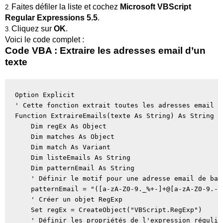
Faites défiler la liste et cochez
Microsoft VBScript
2
.
Regular Expressions 5.5
.
Cliquez sur
OK
.
3
.
Voici le code complet :
Code VBA : Extraire les adresses email d’un
texte
Option Explicit

' Cette fonction extrait toutes les adresses email d
Function ExtraireEmails(texte As String) As String

    Dim regEx As Object

    Dim matches As Object

    Dim match As Variant

    Dim listeEmails As String

    Dim patternEmail As String

    ' Définir le motif pour une adresse email de base
    patternEmail = "([a-zA-Z0-9._%+-]+@[a-zA-Z0-9.-]
    ' Créer un objet RegExp

    Set regEx = CreateObject("VBScript.RegExp")

    ' Définir les propriétés de l'expression régulièr