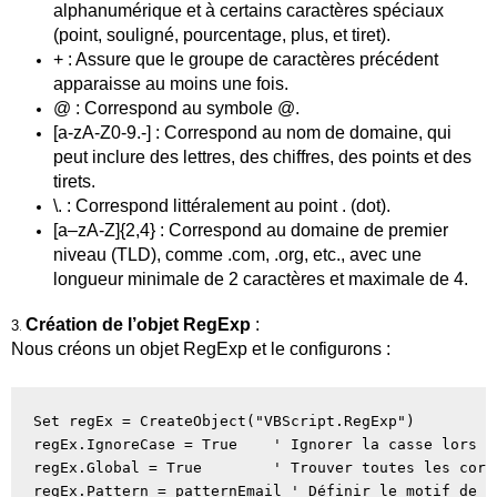
alphanumérique et à certains caractères spéciaux
(point, souligné, pourcentage, plus, et tiret).
+ : Assure que le groupe de caractères précédent
apparaisse au moins une fois.
@ : Correspond au symbole @.
[
a
-zA-Z0-9.-] : Correspond au nom de domaine, qui
peut inclure des lettres, des chiffres, des points et des
tirets.
\. : Correspond littéralement au
point .
(
dot
).
[
a
–
zA
-Z]{2,4} : Correspond au domaine de premier
niveau (TLD), comme .com, .
org
, etc., avec une
longueur minimale de 2 caractères et maximale de 4.
Création de l’objet RegExp
:
3
.
Nous créons un objet
RegExp
et le configurons :
Set regEx = CreateObject("VBScript.RegExp")

regEx.IgnoreCase = True    ' Ignorer la casse lors d
regEx.Global = True        ' Trouver toutes les corr