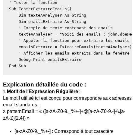
' Tester la fonction

Sub TesterExtraireEmails()

    Dim texteAAnalyser As String

    Dim emailsExtraire As String

    ' Exemple de texte contenant des emails

    texteAAnalyser = "Voici des emails : john.doe@ex
    ' Appeler la fonction pour extraire les emails

    emailsExtraire = ExtraireEmails(texteAAnalyser)

    ' Afficher les emails extraits dans la fenêtre i
    Debug.Print emailsExtraire

Explication détaillée du code :
Motif de l’Expression Régulière
:
1
.
Le motif utilisé ici est conçu pour correspondre aux adresses
email standards :
patternEmail
= « ([a-zA-Z0-9._%+-]+@[a-zA-Z0-9.-]+\.[a-
2
.
zA
-Z]{2,4}) »
[
a
-zA-Z0-9._%+-] : Correspond à tout caractère