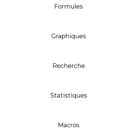
Formules
Graphiques
Recherche
Statistiques
Macros
Obligatoire
Obligatoire
Obligatoire
Obligatoire
Obligatoire