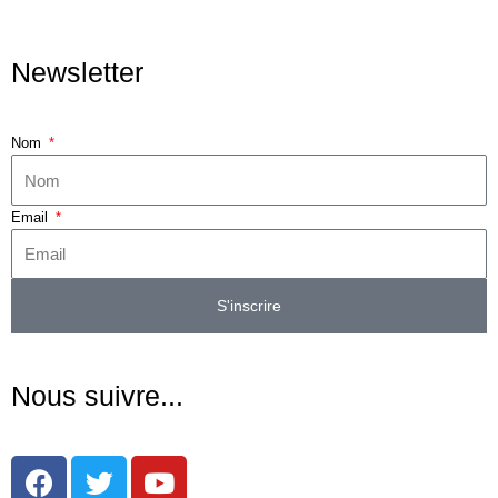
Newsletter
Nom
Email
S'inscrire
Nous suivre...
F
T
Y
a
w
o