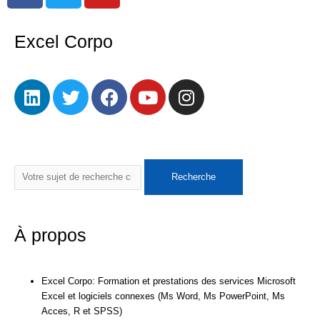
c
i
u
e
t
t
Excel Corpo
b
t
u
o
e
b
L
T
F
Y
I
o
r
e
i
w
a
o
n
k
n
i
c
u
s
k
t
e
t
t
e
t
b
u
a
Rechercher
d
e
o
b
g
Recherche
i
r
o
e
r
n
k
a
m
À propos
Excel Corpo: Formation et prestations des services Microsoft
Excel et logiciels connexes (Ms Word, Ms PowerPoint, Ms
Acces, R et SPSS)