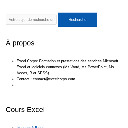
o
e
b
n
i
c
u
s
Rechercher
Recherche
o
r
e
k
t
e
t
t
k
e
t
b
u
a
À propos
d
e
o
b
g
Excel Corpo: Formation et prestations des services Microsoft
i
r
o
e
r
Excel et logiciels connexes (Ms Word, Ms PowerPoint, Ms
Acces, R et SPSS)
Contact : contact@excelcorpo.com
n
k
a
m
Cours Excel
Initiation à Excel