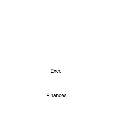
-
f
Excel
Finances