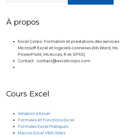
i
r
o
e
r
n
k
a
m
À propos
Excel Corpo: Formation et prestations des services
Microsoft Excel et logiciels connexes (Ms Word, Ms
PowerPoint, Ms Acces, R et SPSS)
Contact : contact@excelcorpo.com
Cours Excel
Initiation à Excel
Formules et Fonctions Excel
Formules Excel Pratiques
Macros Excel VBA Utiles