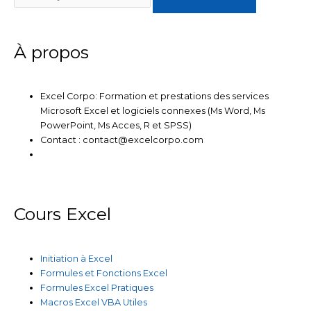
i
r
o
e
r
n
k
a
m
À propos
Excel Corpo: Formation et prestations des services
Microsoft Excel et logiciels connexes (Ms Word, Ms
PowerPoint, Ms Acces, R et SPSS)
Contact : contact@excelcorpo.com
Cours Excel
Initiation à Excel
Formules et Fonctions Excel
Formules Excel Pratiques
Macros Excel VBA Utiles