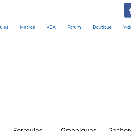
ules
Macros
VBA
Forum
Boutique
Vid
Formules
Graphiques
Recher