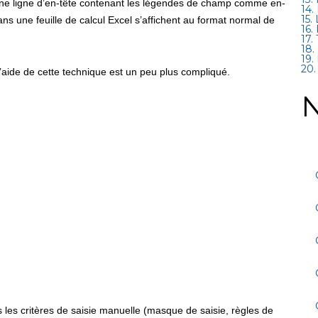
e ligne d’en-tête contenant les légendes de champ comme en-
14.
15.
ns une feuille de calcul Excel s’affichent au format normal de
16.
17.
18.
19.
20.
’aide de cette technique est un peu plus compliqué.
N
les critères de saisie manuelle (masque de saisie, règles de