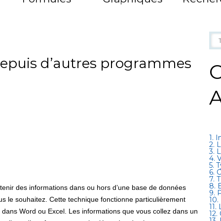
 depuis d’autres programmes
C
A
1. 
2. 
3. 
4. 
5. 
6. 
7. 
8. 
’obtenir des informations dans ou hors d’une base de données
9. 
ous le souhaitez. Cette technique fonctionne particulièrement
10.
11.
t dans Word ou Excel. Les informations que vous collez dans un
12.
13.