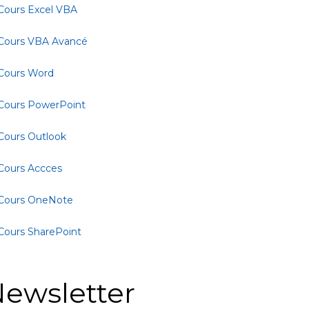
Cours Excel VBA
Cours VBA Avancé
Cours Word
Cours PowerPoint
Cours Outlook
Cours Accces
Cours OneNote
Cours SharePoint
ewsletter