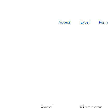
Aller
au
contenu
Acceuil
Excel
Form
Excel
Finances