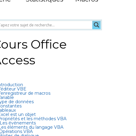
ours Office
ccess
Introduction
L’éditeur VBE
L’enregistreur de macros
Variable
Type de données
Constantes
Tableaux
Excel est un objet
Propriétés et les méthodes VBA
 Les événements
 Les éléments du langage VBA
 Opérations VBA
 Boites de dialogue