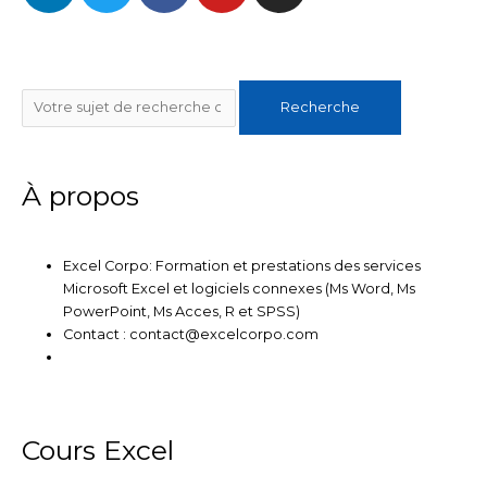
n
i
c
u
s
k
t
e
t
t
e
t
b
u
a
Rechercher
d
e
o
b
g
Recherche
i
r
o
e
r
n
k
a
m
À propos
Excel Corpo: Formation et prestations des services
Microsoft Excel et logiciels connexes (Ms Word, Ms
PowerPoint, Ms Acces, R et SPSS)
Contact : contact@excelcorpo.com
Cours Excel