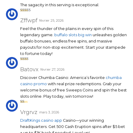
The sagacity in this serving is exceptional.
Note
4
sur 5
Zffwpf
février 25, 2026
Feel the thunder of the plains in every spin of this
legendary game.
buffalo slots big win
unleashes golden
buffalo bonuses, endless free spins, and massive
payouts for non-stop excitement. Start your stampede
to fortune today!
Note
2
sur
Batovx
février 27, 2026
5
Discover Chumba Casino: America’s favorite
chumba
casino promo
with real prize redemptions. Grab your
welcome bonus of free Sweeps Coins and spin the best
slots online. Play today, win tomorrow!
N
ot
Vrgrvz
mars 3, 2026
e
1
DraftKings casino app
Casino—your winning
su
r
headquarters. Get 500 Cash Eruption spins after $5 bet
5
+ up to $1K back if needed. Level up!