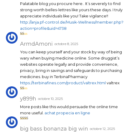
1
Palatable blog you procure here.. It’s severely to find
su
r
strong worth belles-lettres like yours these days. I truly
5
appreciate individuals like you! Take vigilance!!
http://anja.pf-control.de/Musik-Wellness/member.php?
action=profile&uid=4738
N
ot
ArmdAmoni
octobre 8, 2025
e
1
You can keep yourself and your stock by way of being
su
r
wary when buying medicine online. Some druggist’s
5
websites operate legally and provide convenience,
privacy, bring in savings and safeguards to purchasing
medicines. buy in TerbinaPharmacy
https://terbinafines.com/product/valtrex.html
valtrex
N
ot
y899h
octobre 10, 2025
e
1
More posts like this would persuade the online time
su
r
more useful.
achat propecia en ligne
5
Note
2
sur
big bass bonanza big win
octobre 12, 2025
5