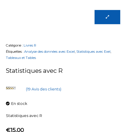
Catégorie :
Livres R
Étiquettes :
Analyse des données avec Excel
,
Statistiques avec Exel
,
Tableaux et Tables
Statistiques avec R
(
19
Avis des clients)
Noté
19
2.47
sur 5
En stock
basé
sur
notations
client
Statistiques avec R
€
15.00