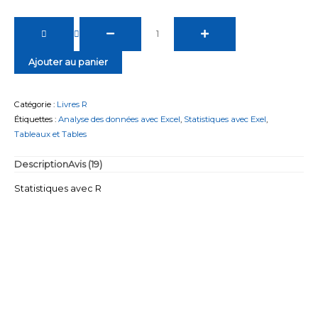
quantité
de
Statistiques
Ajouter au panier
avec
R
Catégorie :
Livres R
Étiquettes :
Analyse des données avec Excel
,
Statistiques avec Exel
,
Tableaux et Tables
Description
Avis (19)
Statistiques avec R