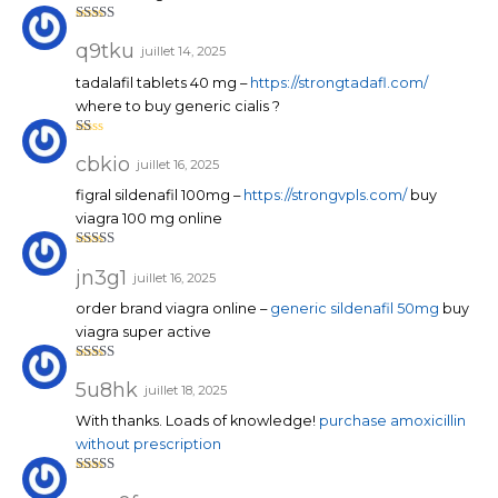
Note
4
sur 5
q9tku
juillet 14, 2025
tadalafil tablets 40 mg –
https://strongtadafl.com/
where to buy generic cialis ?
N
ot
cbkio
juillet 16, 2025
e
1
figral sildenafil 100mg –
https://strongvpls.com/
buy
su
r
viagra 100 mg online
5
Note
4
sur 5
jn3g1
juillet 16, 2025
order brand viagra online –
generic sildenafil 50mg
buy
viagra super active
Note
4
sur 5
5u8hk
juillet 18, 2025
With thanks. Loads of knowledge!
purchase amoxicillin
without prescription
Note
3