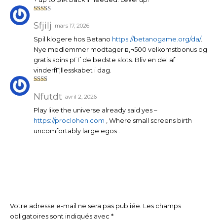
Note
4
sur 5
Sfjilj
mars 17, 2026
Spil klogere hos Betano
https://betanogame.org/da/
.
Nye medlemmer modtager в‚¬500 velkomstbonus og
gratis spins pГҐ de bedste slots. Bliv en del af
vinderfГ¦llesskabet i dag.
Note
2
sur
Nfutdt
avril 2, 2026
5
Play like the universe already said yes –
https://proclohen.com
, Where small screens birth
uncomfortably large egos .
Votre adresse e-mail ne sera pas publiée.
Les champs
obligatoires sont indiqués avec
*