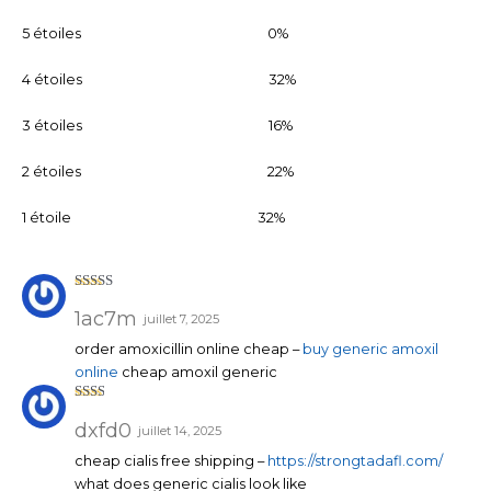
basé
sur
notati
5 étoiles
0%
ons
client
4 étoiles
32%
3 étoiles
16%
2 étoiles
22%
1 étoile
32%
Note
4
sur 5
1ac7m
juillet 7, 2025
order amoxicillin online cheap –
buy generic amoxil
online
cheap amoxil generic
Note
2
sur
dxfd0
juillet 14, 2025
5
cheap cialis free shipping –
https://strongtadafl.com/
what does generic cialis look like