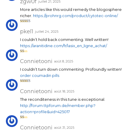
sur 5
zgw0f
juillet 21, 2025
More articles like this would remedy the blogosphere
richer.
https://prohnrg.com/product/cytotec-online/
Note
3
sur 5
pkel1
juillet 24, 2025
I couldn’t hold back commenting. Well written!
https://aranitidine.com/fr/lasix_en_ligne_achat/
N
ot
Connietooni
août 8, 2025
e
1
I couldn’t turn down commenting. Profoundly written!
su
r
order coumadin pills
5
Note
3
sur 5
Connietooni
août 18, 2025
The reconditeness in this tune is exceptional.
http://forum.ttpforum.de/member.php?
action=profile&uid=425017
N
ot
Connietooni
août 31, 2025
e