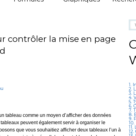
ur contrôler la mise en page
C
rd
1. 
nu
2. 
3. 
4. 
5. 
6. 
7. 
8. 
à un tableau comme un moyen d’afficher des données
9. 
es tableaux peuvent également servir à organiser le
10.
11.
osons que vous souhaitiez afficher deux tableaux l’un à
12.
13.