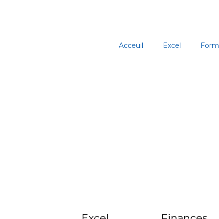
Aller
au
contenu
Acceuil
Excel
Form
Excel
Finances