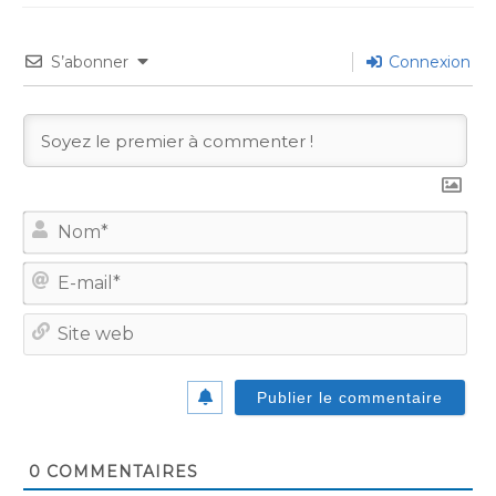
S’abonner
Connexion
No
E-
mail
Site
we
0
COMMENTAIRES