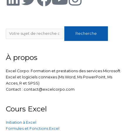
i
w
a
o
n
n
i
c
u
s
Rechercher
Recherche
k
t
e
t
t
e
t
b
u
a
À propos
d
e
o
b
g
Excel Corpo: Formation et prestations des services Microsoft
Excel et logiciels connexes (Ms Word, Ms PowerPoint, Ms
i
r
o
e
r
Acces, R et SPSS)
Contact : contact@excelcorpo.com
n
k
a
Cours Excel
m
Initiation à Excel
Formules et Fonctions Excel