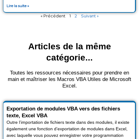
Lire la suite »
« Précédent
1
2
Suivant »
Articles de la même
catégorie...
Toutes les ressources nécessaires pour prendre en
main et maîtriser les Macros VBA Utiles de Microsoft
Excel.
P
P
P
P
Exportation de modules VBA vers des fichiers
a
a
a
a
texte, Excel VBA
g
g
g
g
Outre l’importation de fichiers texte dans des modules, il existe
e
e
e
e
également une fonction d’exportation de modules dans Excel,
avec laquelle vous pouvez enregistrer votre programmation