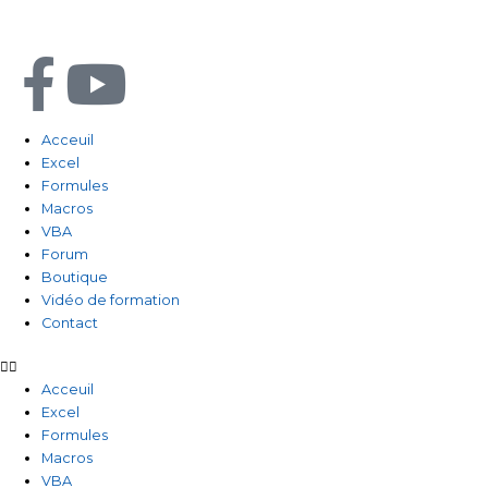
Aller
au
contenu
F
Y
a
o
Acceuil
Excel
c
u
Formules
Macros
e
t
VBA
Forum
b
u
Boutique
Vidéo de formation
Contact
o
b
o
e
Acceuil
Excel
Formules
k
Macros
VBA