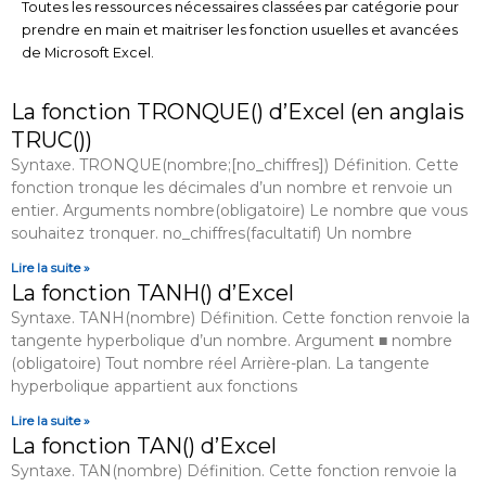
Toutes les ressources nécessaires classées par catégorie pour
prendre en main et maitriser les fonction usuelles et avancées
de Microsoft Excel.
La fonction TRONQUE() d’Excel (en anglais
P
P
P
P
a
a
a
a
TRUC())
g
g
g
g
Syntaxe. TRONQUE(nombre;[no_chiffres]) Définition. Cette
e
e
e
e
fonction tronque les décimales d’un nombre et renvoie un
entier. Arguments nombre(obligatoire) Le nombre que vous
souhaitez tronquer. no_chiffres(facultatif) Un nombre
Lire la suite »
La fonction TANH() d’Excel
Syntaxe. TANH(nombre) Définition. Cette fonction renvoie la
tangente hyperbolique d’un nombre. Argument ■ nombre
(obligatoire) Tout nombre réel Arrière-plan. La tangente
hyperbolique appartient aux fonctions
Lire la suite »
La fonction TAN() d’Excel
Syntaxe. TAN(nombre) Définition. Cette fonction renvoie la