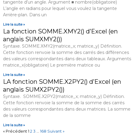
tangente d’un angle. Argument ■ nombre(obligatoire)
L’angle en radians pour lequel vous voulez la tangente
Arrière-plan. Dans un
Lire la suite »
La fonction SOMME.XMY2() d’Excel (en
anglais SUMXMY2())
Syntaxe. SOMME.XMY2(matrice_x; matrice_y) Définition.
Cette fonction renvoie la somme des carrés des différences
des valeurs correspondantes dans deux tableaux. Arguments
matrice_x(obligatoire) Le première matrice ou
Lire la suite »
LA fonction SOMME.X2PY2() d’Excel (en
anglais SUMX2PY2())
Syntaxe. SOMME.X2PY2(matrice_x; matrice_y) Définition.
Cette fonction renvoie la somme de la somme des carrés
des valeurs correspondantes dans deux matrices. La somme
de la somme
Lire la suite »
« Précédent
1
2
3
…
168
Suivant »