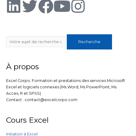
L
T
F
Y
I
i
w
a
o
n
n
i
c
u
s
Rechercher
Recherche
k
t
e
t
t
e
t
b
u
a
À propos
d
e
o
b
g
Excel Corpo: Formation et prestations des services Microsoft
Excel et logiciels connexes (Ms Word, Ms PowerPoint, Ms
i
r
o
e
r
Acces, R et SPSS)
Contact : contact@excelcorpo.com
n
k
a
Cours Excel
m
Initiation à Excel