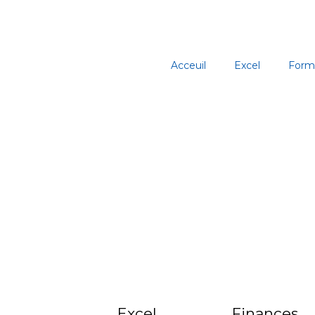
Aller
au
contenu
Acceuil
Excel
Form
Excel
Finances