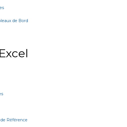
es
bleaux de Bord
Excel
es
 de Référence