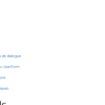
s de dialogue
 ou UserForm
ions
tiques
ls