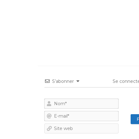
S’abonner
Se connecte
Nom*
E-
mail*
Site
web