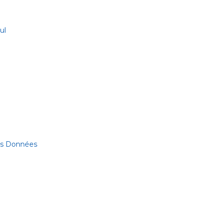
ul
des Données