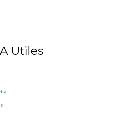
A Utiles
ts)
es