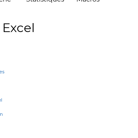
à Excel
es
l
on