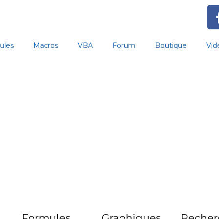
ules
Macros
VBA
Forum
Boutique
Vid
Formules
Graphiques
Recher