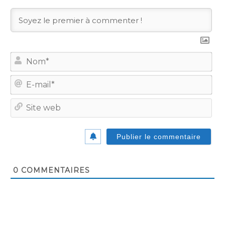
No
E-
mail
Site
we
0
COMMENTAIRES