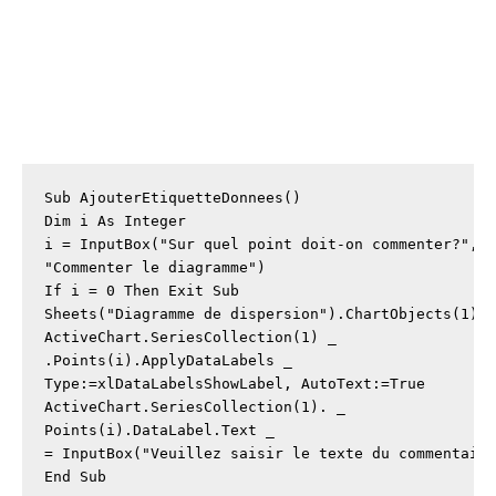
Sub AjouterEtiquetteDonnees()

Dim i As Integer

i = InputBox("Sur quel point doit-on commenter?", _
"Commenter le diagramme")

If i = 0 Then Exit Sub

Sheets("Diagramme de dispersion").ChartObjects(1).S
ActiveChart.SeriesCollection(1) _

.Points(i).ApplyDataLabels _

Type:=xlDataLabelsShowLabel, AutoText:=True

ActiveChart.SeriesCollection(1). _

Points(i).DataLabel.Text _

= InputBox("Veuillez saisir le texte du commentaire
End Sub