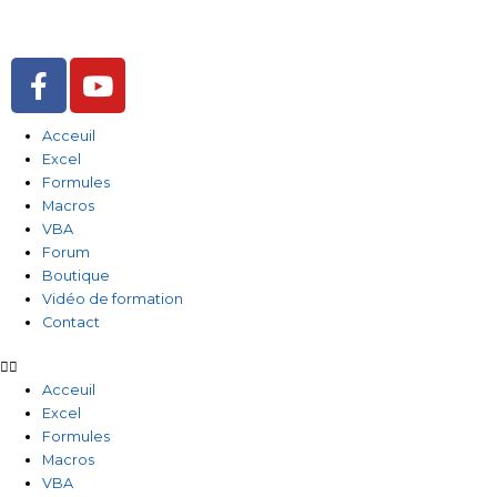
Aller
au
contenu
F
Y
a
o
c
u
Acceuil
e
t
Excel
b
u
Formules
o
b
Macros
o
e
VBA
Forum
k
Boutique
-
Vidéo de formation
f
Contact
Acceuil
Excel
Formules
Macros
VBA