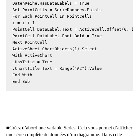
DatenReihe.HasDataLabels = True

Set PointCells = SerieDonnees.Points

For Each PointCell In PointCells

i = i + 1

PointCell.DataLabel.Text = ActiveCell.Offset(0, i).
PointCell.DataLabel.Font.Bold = True

Next PointCell

ActiveSheet.ChartObjects(1).Select

With ActiveChart

.HasTitle = True

.ChartTitle.Text = Range("A2").Value

End With

End Sub
■
Créez d’abord une variable Series. Cela vous permet d’afficher
une série complète de données d’un diagramme. Dans cette