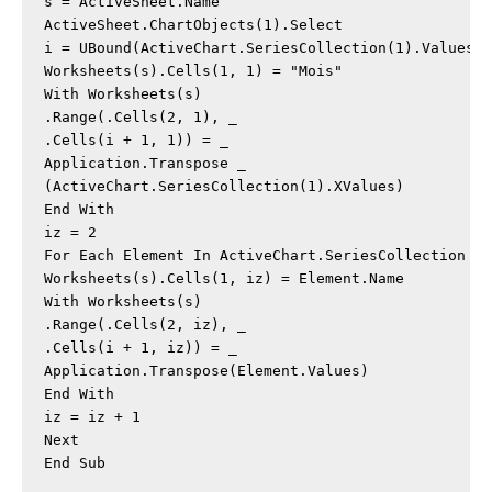
s = ActiveSheet.Name

ActiveSheet.ChartObjects(1).Select

i = UBound(ActiveChart.SeriesCollection(1).Values)

Worksheets(s).Cells(1, 1) = "Mois"

With Worksheets(s)

.Range(.Cells(2, 1), _

.Cells(i + 1, 1)) = _

Application.Transpose _

(ActiveChart.SeriesCollection(1).XValues)

End With

iz = 2

For Each Element In ActiveChart.SeriesCollection

Worksheets(s).Cells(1, iz) = Element.Name

With Worksheets(s)

.Range(.Cells(2, iz), _

.Cells(i + 1, iz)) = _

Application.Transpose(Element.Values)

End With

iz = iz + 1

Next

End Sub