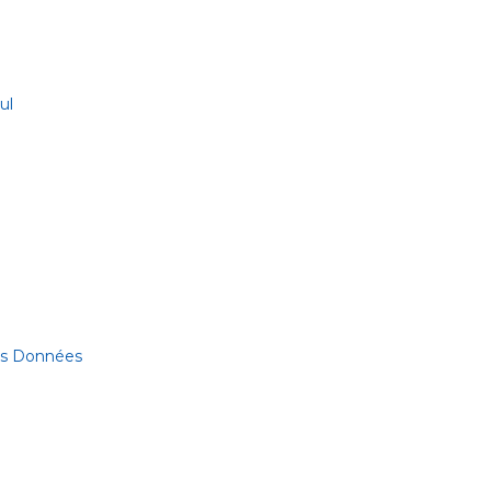
ul
des Données