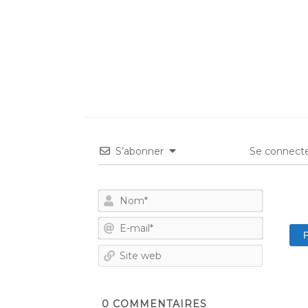
S’abonner
Se connecte
Nom*
E-
mail*
Site
web
0
COMMENTAIRES