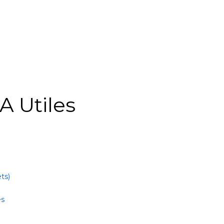
A Utiles
ts)
es