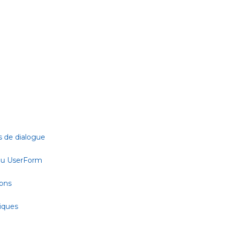
s de dialogue
 ou UserForm
ions
tiques