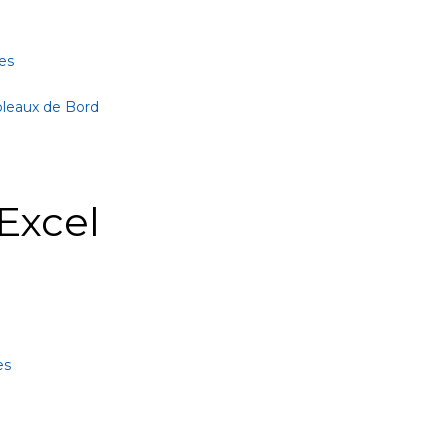
es
bleaux de Bord
Excel
es