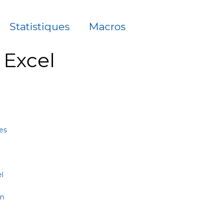
Statistiques
Macros
à Excel
es
l
on