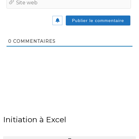
we
0
COMMENTAIRES
Initiation à Excel