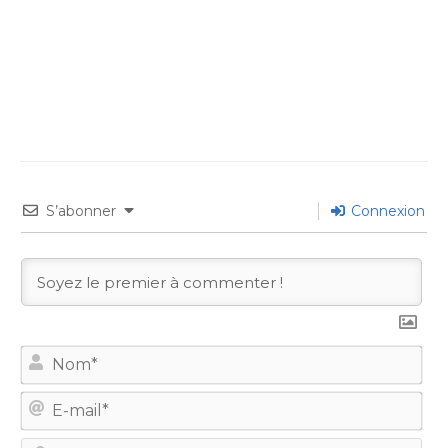
S’abonner
Connexion
No
E-
mail
Site