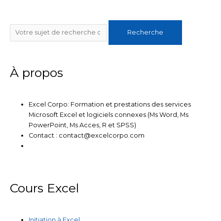
k
t
e
t
t
e
t
b
u
a
Rechercher
d
e
o
b
g
Recherche
i
r
o
e
r
n
k
a
m
À propos
Excel Corpo: Formation et prestations des services
Microsoft Excel et logiciels connexes (Ms Word, Ms
PowerPoint, Ms Acces, R et SPSS)
Contact : contact@excelcorpo.com
Cours Excel
Initiation à Excel