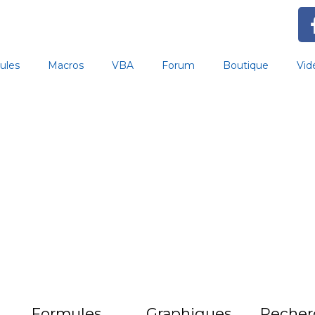
ules
Macros
VBA
Forum
Boutique
Vid
Formules
Graphiques
Recher