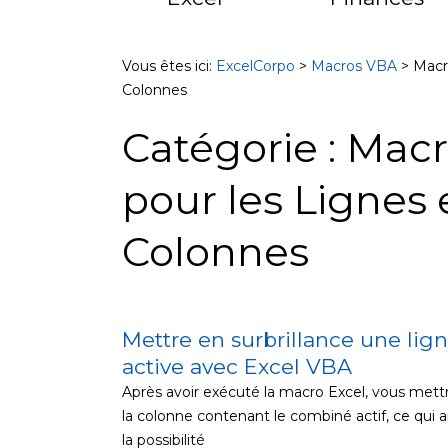
Vous êtes ici:
ExcelCorpo
>
Macros VBA
>
Macr
Colonnes
Catégorie : Mac
pour les Lignes 
Colonnes
Mettre en surbrillance une lig
Page
Page
Page
Page
active avec Excel VBA
Après avoir exécuté la macro Excel, vous mettre
la colonne contenant le combiné actif, ce qui
la possibilité