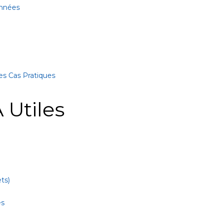
onnées
es Cas Pratiques
 Utiles
ts)
es