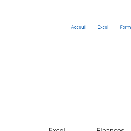
Aller
au
contenu
Acceuil
Excel
Form
Excel
Finances