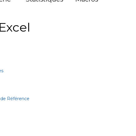
Excel
es
 de Référence