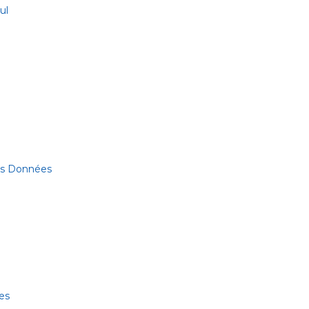
ul
des Données
es