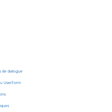
s de dialogue
 ou UserForm
ions
tiques