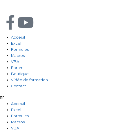
Aller
au
contenu
F
Y
a
o
Acceuil
Excel
c
u
Formules
Macros
e
t
VBA
Forum
b
u
Boutique
Vidéo de formation
Contact
o
b
o
e
Acceuil
Excel
Formules
k
Macros
VBA