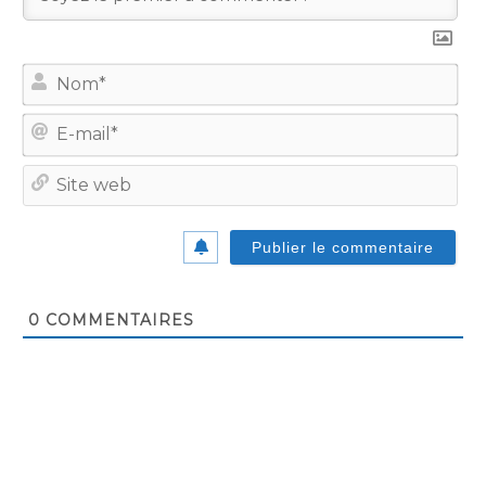
No
E-
mail
Site
we
0
COMMENTAIRES