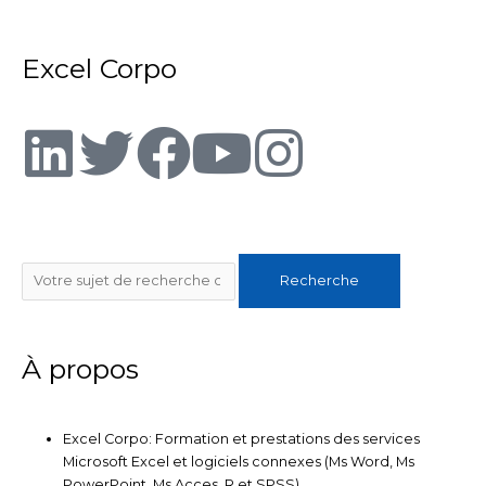
Excel Corpo
L
T
F
Y
I
i
w
a
o
n
n
i
c
u
s
Rechercher
Recherche
k
t
e
t
t
e
t
b
u
a
À propos
d
e
o
b
g
Excel Corpo: Formation et prestations des services
i
r
o
e
r
Microsoft Excel et logiciels connexes (Ms Word, Ms
PowerPoint, Ms Acces, R et SPSS)