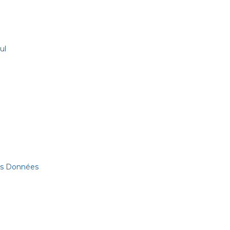
ul
des Données