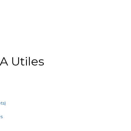
A Utiles
ts)
es