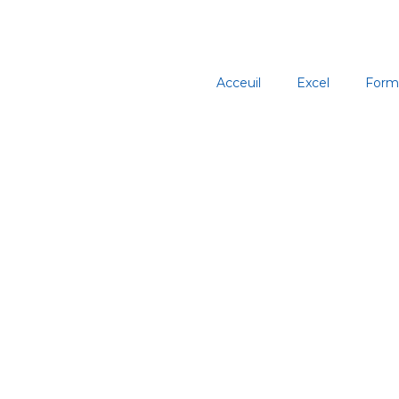
Aller
au
contenu
Acceuil
Excel
Form