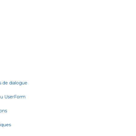
s de dialogue
 ou UserForm
ions
tiques