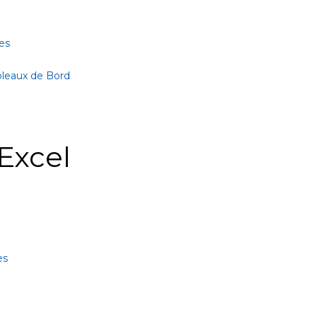
es
bleaux de Bord
Excel
es