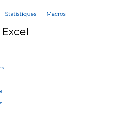
Statistiques
Macros
à Excel
es
l
on