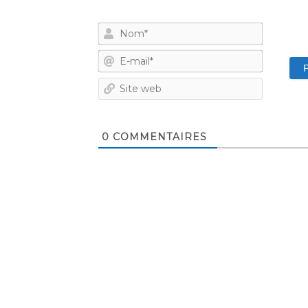
Nom*
E-
mail*
Site
web
0
COMMENTAIRES