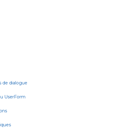
s de dialogue
 ou UserForm
ions
tiques