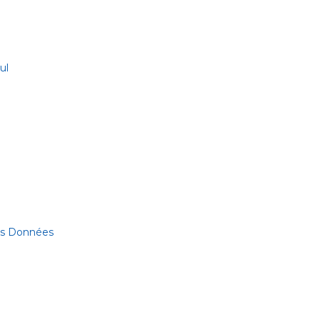
ul
des Données