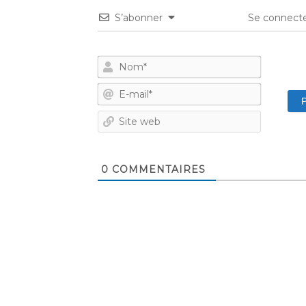
S’abonner
Se connecte
Nom*
E-
mail*
Site
web
0
COMMENTAIRES