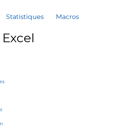
Statistiques
Macros
à Excel
es
l
on