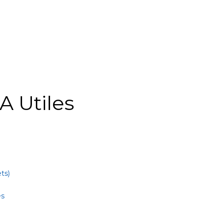
A Utiles
ts)
es