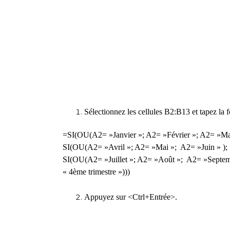
Sélectionnez les cellules B2:B13 et tapez la 
=SI(OU(A2= »Janvier »; A2= »Février »; A2= »Mars 
SI(OU(A2= »Avril »; A2= »Mai »; A2= »Juin » ); «
SI(OU(A2= »Juillet »; A2= »Août »; A2= »Septembr
« 4ème trimestre »)))
Appuyez sur <Ctrl+Entrée>.