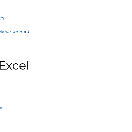
es
bleaux de Bord
Excel
es