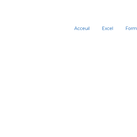
Aller
au
contenu
Acceuil
Excel
Form