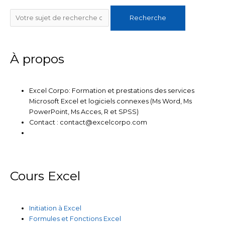
e
t
b
u
a
Rechercher
d
e
o
b
g
Recherche
i
r
o
e
r
n
k
a
m
À propos
Excel Corpo: Formation et prestations des services
Microsoft Excel et logiciels connexes (Ms Word, Ms
PowerPoint, Ms Acces, R et SPSS)
Contact : contact@excelcorpo.com
Cours Excel
Initiation à Excel
Formules et Fonctions Excel