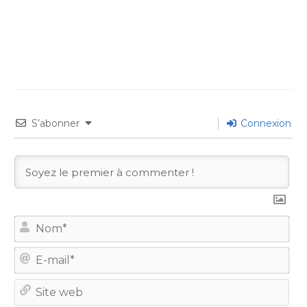
S’abonner
Connexion
No
E-
mail
Site
we