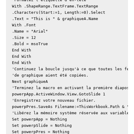
With .ShapeRange.TextFrame.TextRange

.Characters(Start:=1, Length:=0).Select

.Text = "This is " & graphiqueA.Name

With .Font

.Name = "Arial"

.Size = 12

.Bold = msoTrue

End With

End With

End With

'Continuez la boucle jusqu'à ce que toutes les feui
'de graphique aient été copiées.

Next graphiqueA

'Terminez la macro en activant la première diaposit
powerpApp.ActiveWindow.View.GotoSlide 1

'Enregistrez votre nouveau fichier.

powerpPres.SaveAs Filename:=ThisWorkbook.Path & "\G
'Libérez la mémoire système réservée aux variables 
Set powerpApp = Nothing

Set powerpSlide = Nothing

Set powerpPres = Nothing
