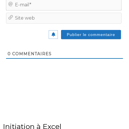
E-
mail
Site
we
0
COMMENTAIRES
Initiation à Excel