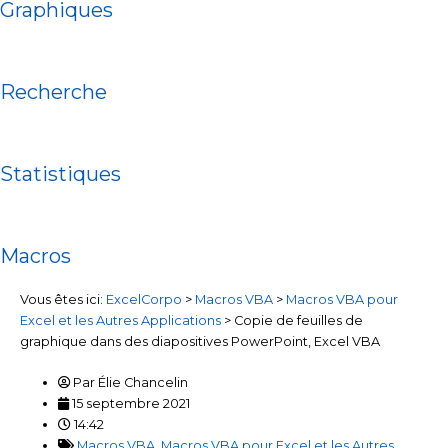
Graphiques
Recherche
Statistiques
Macros
Vous êtes ici:
ExcelCorpo
>
Macros VBA
>
Macros VBA pour
Excel et les Autres Applications
>
Copie de feuilles de
graphique dans des diapositives PowerPoint, Excel VBA
Par
Élie Chancelin
15 septembre 2021
14:42
Macros VBA
,
Macros VBA pour Excel et les Autres