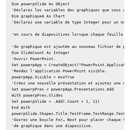
Dim powerpSlide As Object

'Déclarez les variables des graphiques que vous all
Dim graphiqueA As Chart

'Déclarez une variable de type Integer pour un nomb
'en cours de diapositives lorsque chaque feuille

'de graphique est ajoutée au nouveau fichier de pré
Dim SlideCount As Integer

'Ouvrir PowerPoint.

Set powerpApp = CreateObject("PowerPoint.Applicatio
'Rendez l'application PowerPoint visible.

powerpApp.Visible = msoTrue

'Créez une nouvelle présentation et ajoutez une dia
Set powerpPres = powerpApp.Presentations.Add

With powerpPres.Slides

Set powerpSlide = .Add(.Count + 1, 11)

End With

powerpSlide.Shapes.Title.TextFrame.TextRange.Text =
'Ouvrez une boucle For… Next pour placer chaque feu
'de graphique dans une diapositive.
