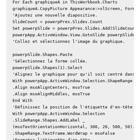
For Each graphiqueA in ThisWorkbook.Charts

graphiqueA.CopyPicture Appearance:=xlScreen, Format
'Ajoutez une nouvelle diapositive.

SlideCount = powerpPres.Slides.Count

Set powerpSlide = powerpPres.Slides.Add(SlideCount 
powerpApp.ActiveWindow.View.GotoSlide powerpSlide.S
'Collez et sélectionnez l'image du graphique.

powerpSlide.Shapes.Paste

'Sélectionnez la forme collée.

powerpSlide.Shapes(1).Select

'Alignez le graphique pour qu'il soit centré dans l
With powerpApp.ActiveWindow.Selection.ShapeRange

.Align msoAlignCenters, msoTrue

.Align msoAlignMiddles, msoTrue

End With

'Définissez la position de l'étiquette d'en-tête de
With powerpApp.ActiveWindow.Selection

.SlideRange.Shapes.AddLabel _

(msoTextOrientationHorizontal, 300, 20, 500, 50).Se
.ShapeRange.TextFrame.WordWrap = msoFalse

'Formatez l'étiquette d'en-tête
