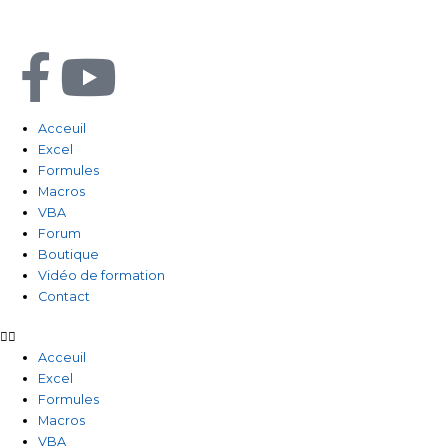
Aller
au
contenu
F
Y
a
o
Acceuil
Excel
c
u
Formules
Macros
e
t
VBA
Forum
b
u
Boutique
Vidéo de formation
Contact
o
b
o
e
Acceuil
Excel
Formules
k
Macros
VBA