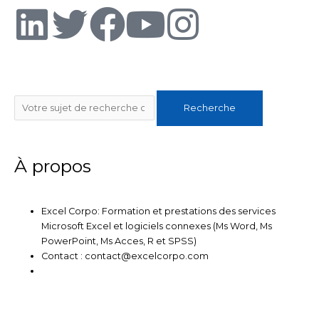
L
T
F
Y
I
i
w
a
o
n
n
i
c
u
s
Rechercher
Recherche
k
t
e
t
t
e
t
b
u
a
À propos
d
e
o
b
g
Excel Corpo: Formation et prestations des services
i
r
o
e
r
Microsoft Excel et logiciels connexes (Ms Word, Ms
PowerPoint, Ms Acces, R et SPSS)
n
k
a
Contact : contact@excelcorpo.com
m