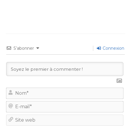
S’abonner
Connexion
No
E-
mail
Site
we