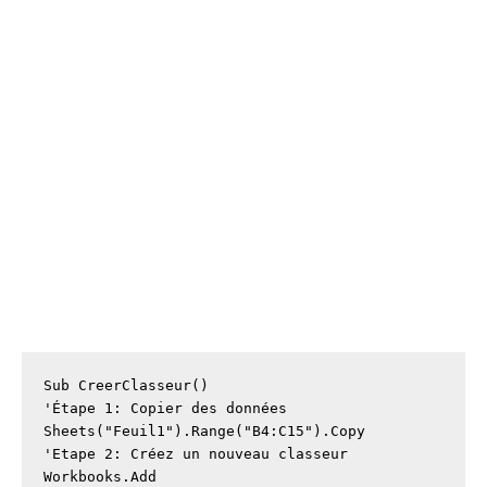
Sub CreerClasseur()

'Étape 1: Copier des données

Sheets("Feuil1").Range("B4:C15").Copy

'Etape 2: Créez un nouveau classeur

Workbooks.Add
