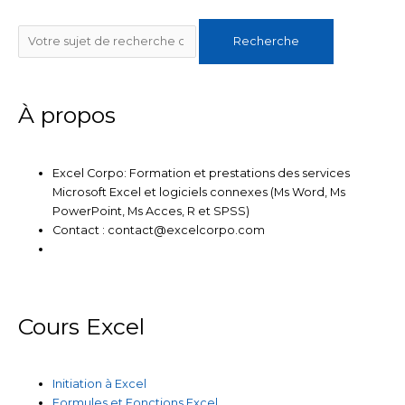
e
t
b
u
a
Rechercher
d
e
o
b
g
Recherche
i
r
o
e
r
n
k
a
m
À propos
Excel Corpo: Formation et prestations des services
Microsoft Excel et logiciels connexes (Ms Word, Ms
PowerPoint, Ms Acces, R et SPSS)
Contact : contact@excelcorpo.com
Cours Excel
Initiation à Excel
Formules et Fonctions Excel