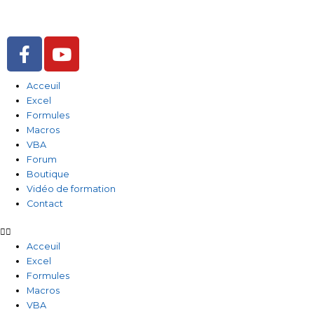
Aller
au
contenu
F
Y
a
o
c
u
Acceuil
e
t
Excel
b
u
Formules
o
b
Macros
o
e
VBA
Forum
k
Boutique
-
Vidéo de formation
f
Contact
Acceuil
Excel
Formules
Macros
VBA