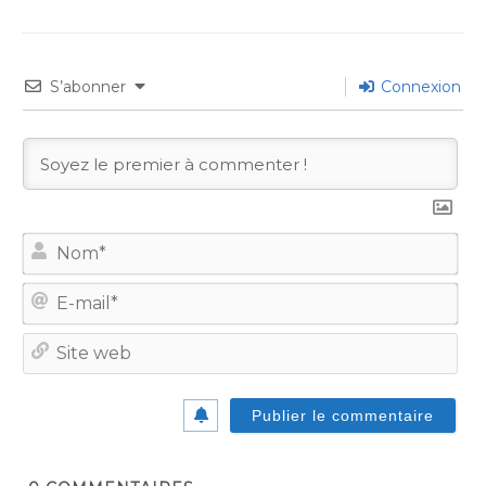
S’abonner
Connexion
No
E-
mail
Site
we