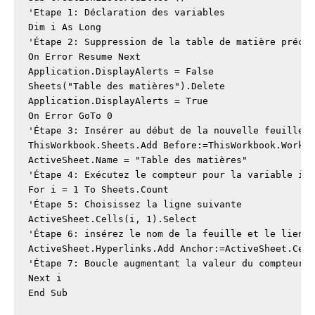
'Etape 1: Déclaration des variables

Dim i As Long

'Étape 2: Suppression de la table de matière précéd
On Error Resume Next

Application.DisplayAlerts = False

Sheets("Table des matières").Delete

Application.DisplayAlerts = True

On Error GoTo 0

'Étape 3: Insérer au début de la nouvelle feuille S
ThisWorkbook.Sheets.Add Before:=ThisWorkbook.Worksh
ActiveSheet.Name = "Table des matières"

'Étape 4: Exécutez le compteur pour la variable i

For i = 1 To Sheets.Count

'Étape 5: Choisissez la ligne suivante

ActiveSheet.Cells(i, 1).Select

'Étape 6: insérez le nom de la feuille et le lien h
ActiveSheet.Hyperlinks.Add Anchor:=ActiveSheet.Cell
'Étape 7: Boucle augmentant la valeur du compteur p
Next i

End Sub