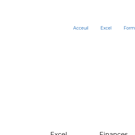
Aller
au
contenu
Acceuil
Excel
Form
Excel
Finances