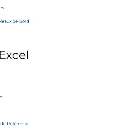
es
bleaux de Bord
Excel
es
 de Référence