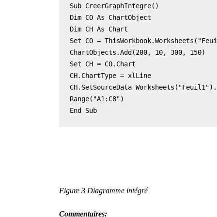
Sub CreerGraphIntegre()

Dim CO As ChartObject

Dim CH As Chart

Set CO = ThisWorkbook.Worksheets("Feui
ChartObjects.Add(200, 10, 300, 150)

Set CH = CO.Chart

CH.ChartType = xlLine

CH.SetSourceData Worksheets("Feuil1").
Range("A1:C8")

End Sub
Figure 3 Diagramme intégré
Commentaires: