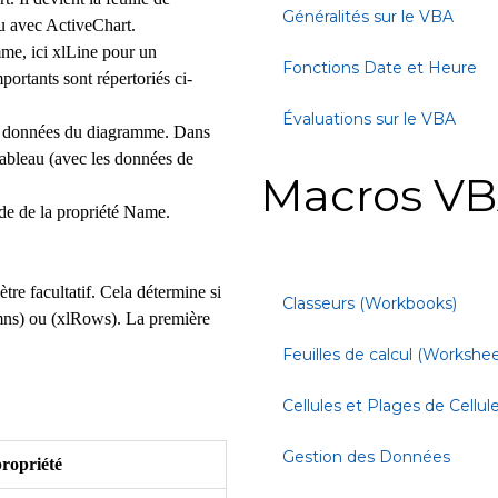
Généralités sur le VBA
lu avec ActiveChart.
me, ici xlLine pour un
Fonctions Date et Heure
ortants sont répertoriés ci-
Évaluations sur le VBA
e données du diagramme.
Dans
 tableau (avec les données de
Macros VB
e de la propriété Name.
re facultatif.
Cela détermine si
Classeurs (Workbooks)
mns) ou (xlRows).
La première
Feuilles de calcul (Workshee
Cellules et Plages de Cellul
Gestion des Données
ropriété