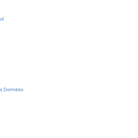
ul
des Données