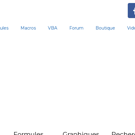
ules
Macros
VBA
Forum
Boutique
Vid
Formules
Graphiques
Recher