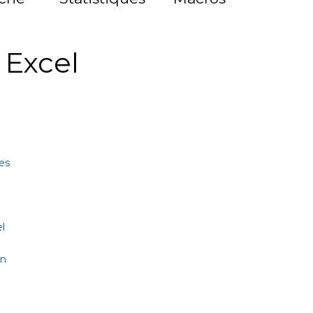
à Excel
es
l
on