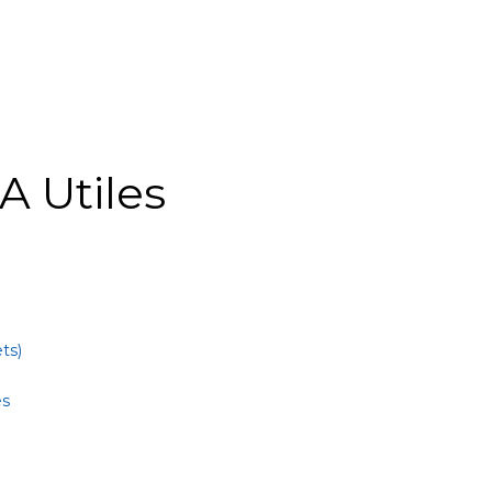
A Utiles
ts)
es