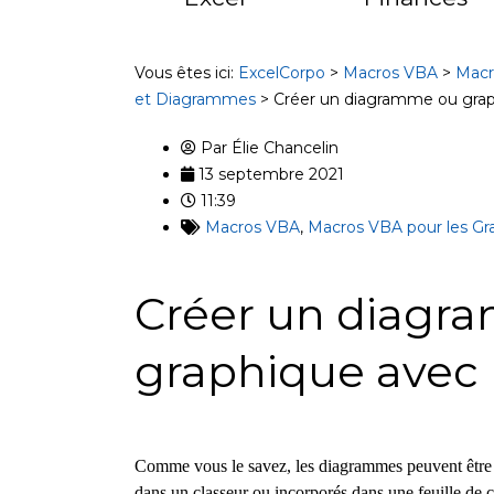
Vous êtes ici:
ExcelCorpo
>
Macros VBA
>
Macr
et Diagrammes
>
Créer un diagramme ou gra
Par
Élie Chancelin
13 septembre 2021
11:39
Macros VBA
,
Macros VBA pour les G
Créer un diagr
graphique avec
Comme vous le savez, les diagrammes peuvent être c
dans un classeur ou incorporés dans une feuille de 