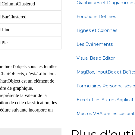
Graphiques et Diagrammes
xlColumnClustered
Fonctions Définies
lBarClustered
lLine
Lignes et Colonnes
lPie
Les Événements
Visual Basic Editor
chie d’objets sous les feuilles
MsgBox, InputBox et Boîte
ChartObjects, c’est-à-dire tous
artObject est un élément de
Formulaires Personnalisés
adre de graphique.
eprésente la valeur de la
Excel et les Autres Applicat
on de cette classification, les
édure suivante incorpore un
Macros VBA par les cas pra
Plus d'outi