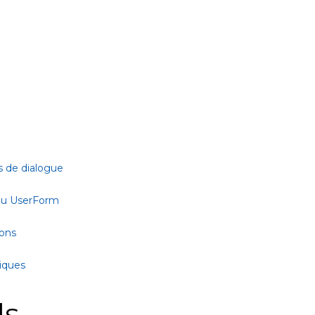
s de dialogue
 ou UserForm
ions
tiques
ls