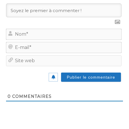
No
E-
mail
Site
we
0
COMMENTAIRES