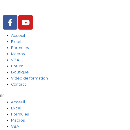
Aller
au
contenu
F
Y
a
o
c
u
Acceuil
e
t
Excel
b
u
Formules
o
b
Macros
o
e
VBA
Forum
k
Boutique
-
Vidéo de formation
f
Contact
Acceuil
Excel
Formules
Macros
VBA