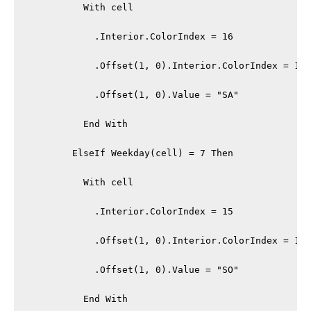
          With cell

            .Interior.ColorIndex = 16

            .Offset(1, 0).Interior.ColorIndex = 16

            .Offset(1, 0).Value = "SA"

          End With

        ElseIf Weekday(cell) = 7 Then

          With cell

            .Interior.ColorIndex = 15

            .Offset(1, 0).Interior.ColorIndex = 15

            .Offset(1, 0).Value = "SO"

          End With
