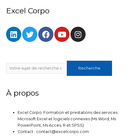
Excel Corpo
L
T
F
Y
I
i
w
a
o
n
n
i
c
u
s
k
t
e
t
t
e
t
b
u
a
Rechercher
d
e
o
b
g
Recherche
i
r
o
e
r
n
k
a
m
À propos
Excel Corpo: Formation et prestations des services
Microsoft Excel et logiciels connexes (Ms Word, Ms
PowerPoint, Ms Acces, R et SPSS)
Contact : contact@excelcorpo.com