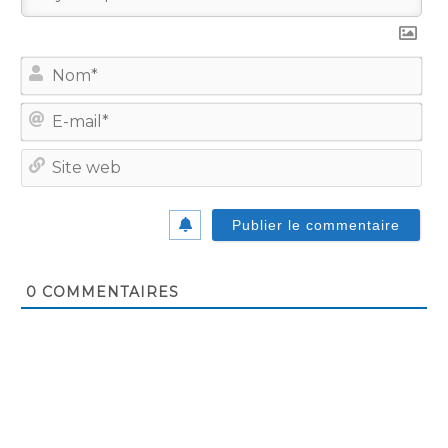
No
E-
mail
Site
we
0
COMMENTAIRES