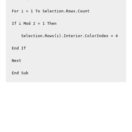
For i = 1 To Selection.Rows.Count

If i Mod 2 = 1 Then

    Selection.Rows(i).Interior.ColorIndex = 4

End If

Next

End Sub