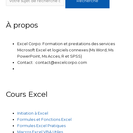
d
e
o
b
g
Recherche
i
r
o
e
r
n
k
a
m
À propos
Excel Corpo: Formation et prestations des services
Microsoft Excel et logiciels connexes (Ms Word, Ms
PowerPoint, Ms Acces, R et SPSS)
Contact : contact@excelcorpo.com
Cours Excel
Initiation à Excel
Formules et Fonctions Excel
Formules Excel Pratiques
Macros Excel VBA Utiles