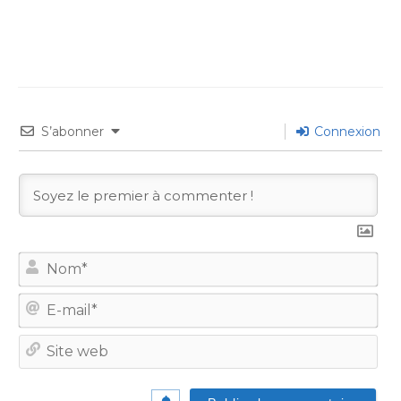
S’abonner
Connexion
No
E-
mail
Site
we