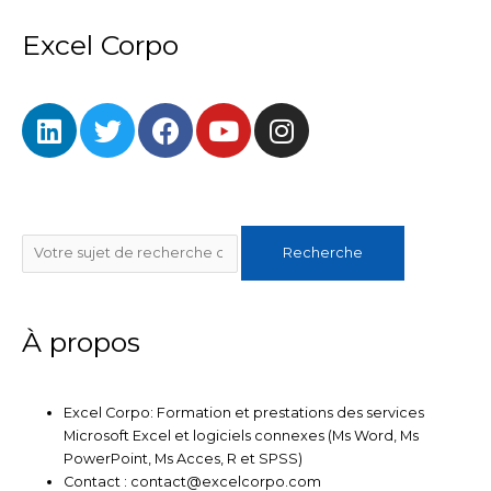
Excel Corpo
L
T
F
Y
I
i
w
a
o
n
n
i
c
u
s
k
t
e
t
t
e
t
b
u
a
Rechercher
d
e
o
b
g
Recherche
i
r
o
e
r
n
k
a
m
À propos
Excel Corpo: Formation et prestations des services
Microsoft Excel et logiciels connexes (Ms Word, Ms
PowerPoint, Ms Acces, R et SPSS)
Contact : contact@excelcorpo.com