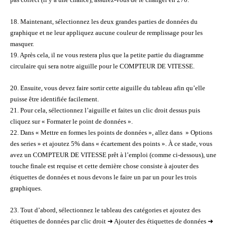
pas correct (il y a une chance), assurez-vous de le changer en 270.
18. Maintenant, sélectionnez les deux grandes parties de données du
graphique et ne leur appliquez aucune couleur de remplissage pour les
masquer.
19. Après cela, il ne vous restera plus que la petite partie du diagramme
circulaire qui sera notre aiguille pour le COMPTEUR DE VITESSE.
20. Ensuite, vous devez faire sortir cette aiguille du tableau afin qu’elle
puisse être identifiée facilement.
21. Pour cela, sélectionnez l’aiguille et faites un clic droit dessus puis
cliquez sur « Formater le point de données ».
22. Dans « Mettre en formes les points de données », allez dans » Options
des series » et ajoutez 5% dans « écartement des points ». À ce stade, vous
avez un COMPTEUR DE VITESSE prêt à l’emploi (comme ci-dessous), une
touche finale est requise et cette dernière chose consiste à ajouter des
étiquettes de données et nous devons le faire un par un pour les trois
graphiques.
23. Tout d’abord, sélectionnez le tableau des catégories et ajoutez des
étiquettes de données par clic droit ➜ Ajouter des étiquettes de données ➜