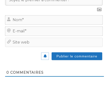
No
E-
mail
Site
we
0
COMMENTAIRES