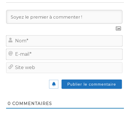
No
E-
mail
Site
we
0
COMMENTAIRES