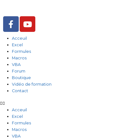
Aller
au
contenu
F
Y
a
o
c
u
Acceuil
e
t
Excel
b
u
Formules
o
b
Macros
o
e
VBA
Forum
k
Boutique
-
Vidéo de formation
f
Contact
Acceuil
Excel
Formules
Macros
VBA