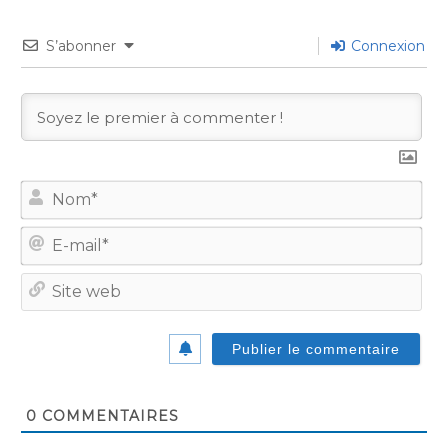
S’abonner
Connexion
No
E-
mail
Site
we
0
COMMENTAIRES