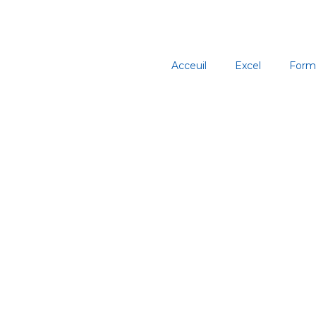
Aller
au
contenu
Acceuil
Excel
Form