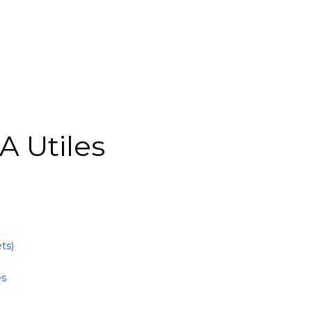
A Utiles
ts)
es