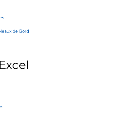
es
bleaux de Bord
Excel
es