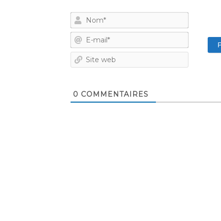
Nom*
E-
mail*
Site
web
0
COMMENTAIRES