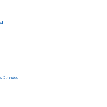
ul
des Données