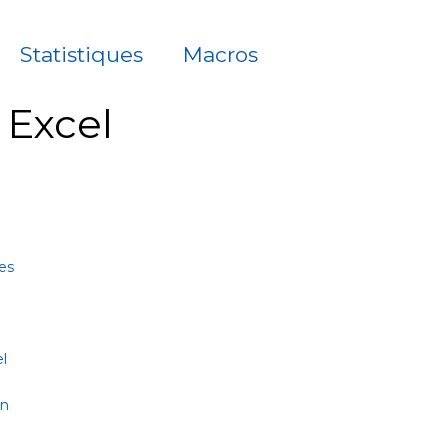
Statistiques
Macros
à Excel
es
l
on