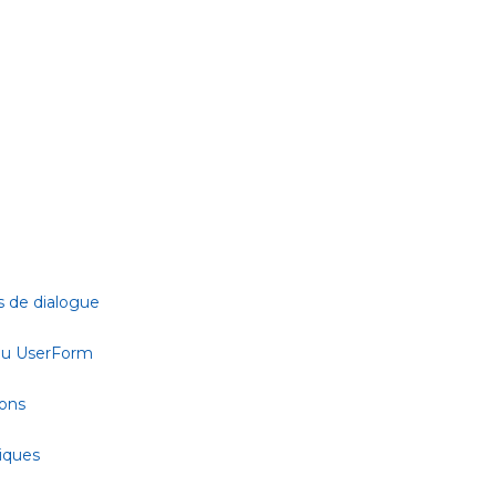
s de dialogue
 ou UserForm
ions
tiques