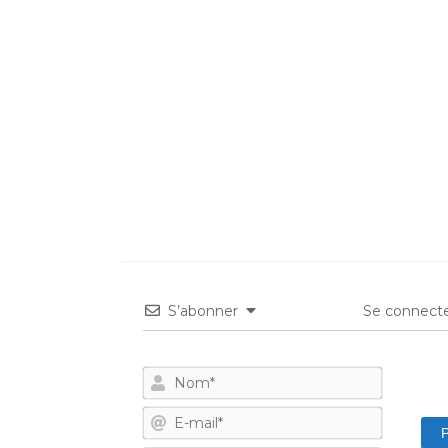
S’abonner
Se connecte
Nom*
E-
mail*