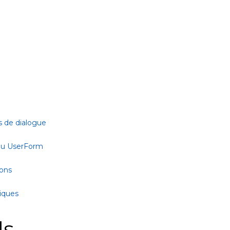
s de dialogue
 ou UserForm
ions
tiques
ls