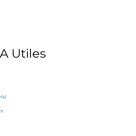
A Utiles
ts)
es