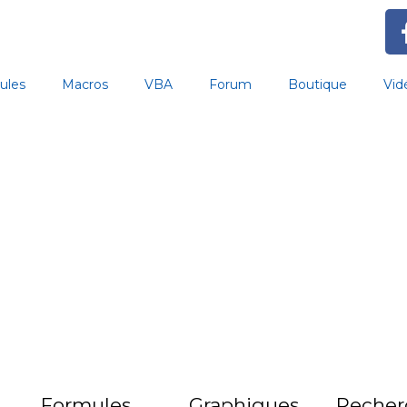
ules
Macros
VBA
Forum
Boutique
Vid
Formules
Graphiques
Recher