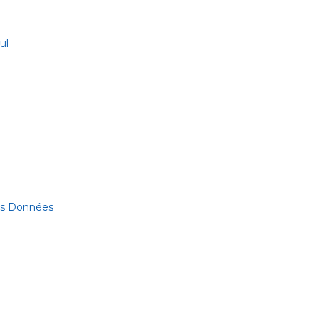
ul
des Données