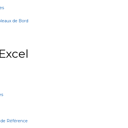
es
bleaux de Bord
Excel
es
 de Référence