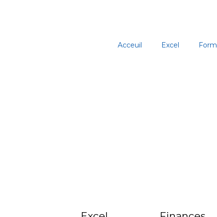
Aller
au
contenu
Acceuil
Excel
Form
Excel
Finances