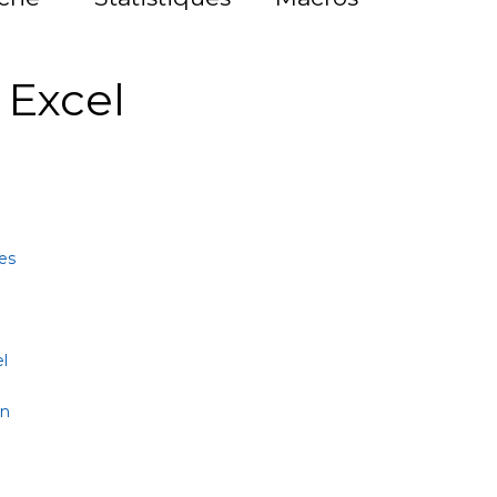
à Excel
es
l
on