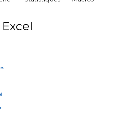
à Excel
es
l
on