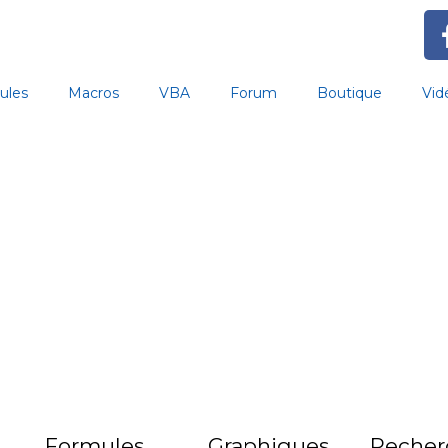
ules
Macros
VBA
Forum
Boutique
Vid
Formules
Graphiques
Recher