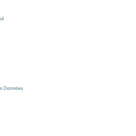
ul
des Données