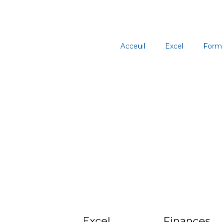
Aller
au
contenu
Acceuil
Excel
Form
Excel
Finances