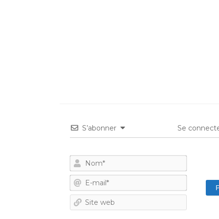
S’abonner
Se connecte
Nom*
E-
mail*
Site
web