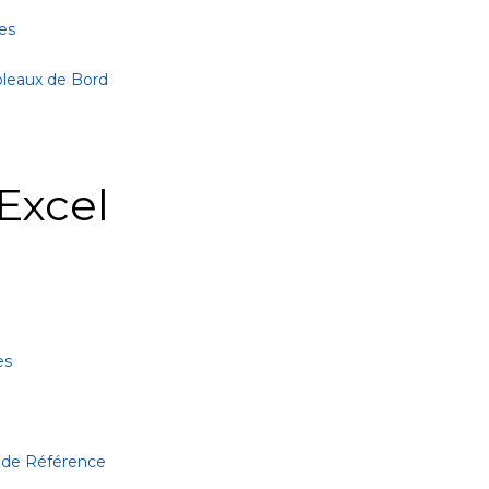
es
bleaux de Bord
Excel
es
 de Référence