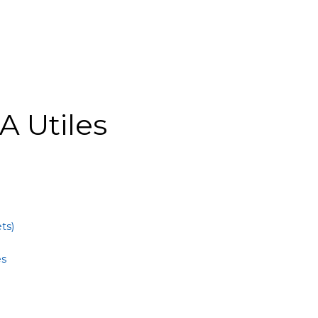
A Utiles
ts)
es