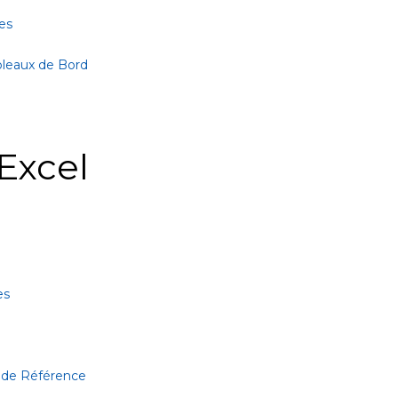
es
bleaux de Bord
Excel
es
 de Référence