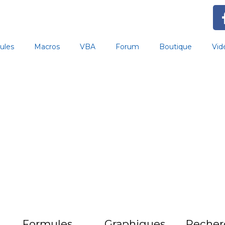
ules
Macros
VBA
Forum
Boutique
Vid
Formules
Graphiques
Recher