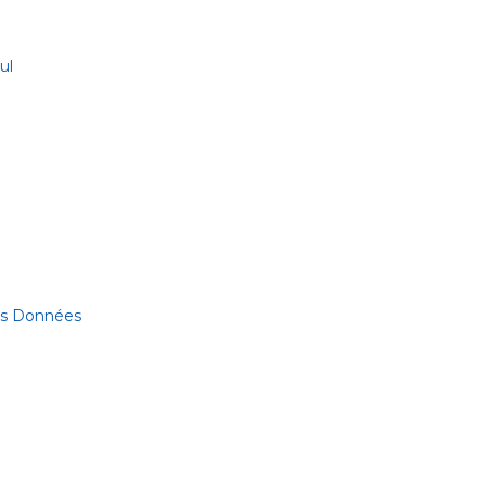
ul
des Données