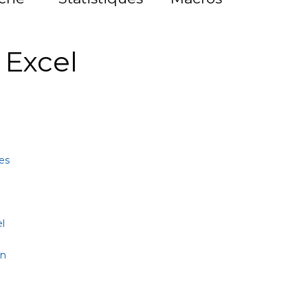
à Excel
es
l
on