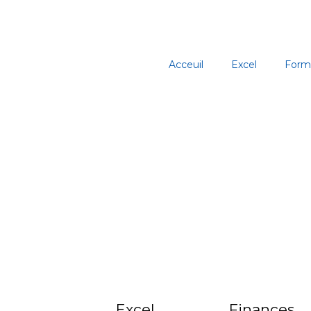
Aller
au
contenu
Acceuil
Excel
Form
Excel
Finances