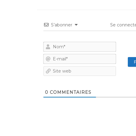
S’abonner
Se connecte
Nom*
E-
mail*
Site
web
0
COMMENTAIRES