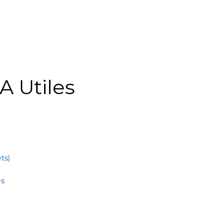
A Utiles
ts)
es