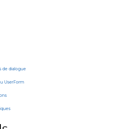
s de dialogue
 ou UserForm
ions
tiques
ls