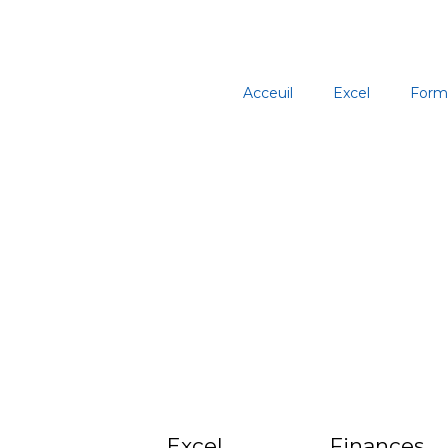
Aller
au
contenu
Acceuil
Excel
Form
Excel
Finances