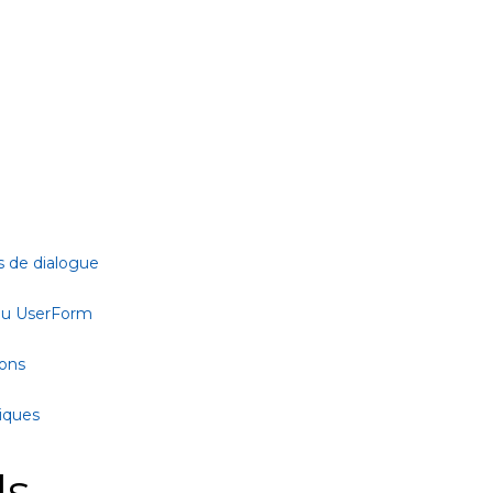
s de dialogue
 ou UserForm
ions
tiques
ls