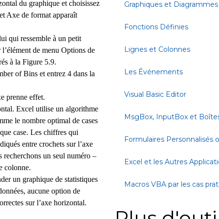
izontal du graphique et choisissez
Graphiques et Diagrammes
et Axe de format apparaît
Fonctions Définies
ui qui ressemble à un petit
Lignes et Colonnes
ur l’élément de menu Options de
rés à la Figure 5.9.
Les Événements
mber of Bins et entrez 4 dans la
Visual Basic Editor
e prenne effet.
ntal. Excel utilise un algorithme
MsgBox, InputBox et Boîte
omme le nombre optimal de cases
que case. Les chiffres qui
Formulaires Personnalisés
ndiqués entre crochets sur l’axe
s recherchons un seul numéro –
Excel et les Autres Applicat
ue colonne.
r un graphique de statistiques
Macros VBA par les cas pra
données, aucune option de
orrectes sur l’axe horizontal.
Plus d'outi