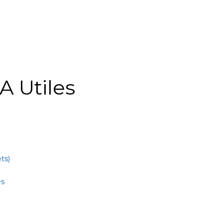
A Utiles
ts)
es