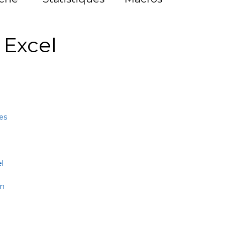
à Excel
es
l
on