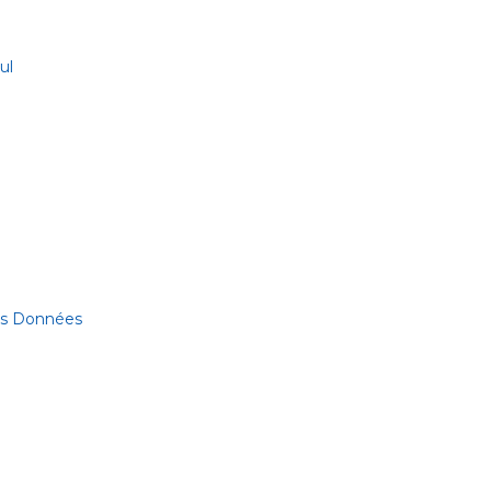
ul
des Données