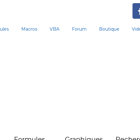
ules
Macros
VBA
Forum
Boutique
Vid
Formules
Graphiques
Recher