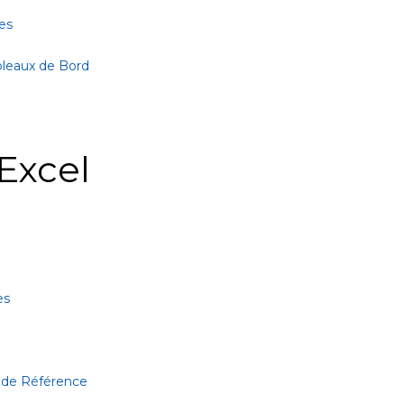
es
bleaux de Bord
Excel
es
 de Référence