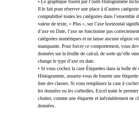
• Le graphique fourni par l’outil Histogramme inclut
Il le fait pour réserver une place à d’autres catégor
comptabilisé toutes les catégories dans l’ensemble 
valeur de texte, « Plus », sur l’axe horizontal signi
d’axe en Date, l’axe ne fonctionne pas correctement. 
catégories numériques et ne laisse aucune région vi
manquante. Pour forcer ce comportement, vous devez 
données sur la feuille de calcul, de sorte qu’elle ome
change le type d’axe en date.
• Si vous cochez la case Étiquettes dans la boîte de 
Histogramme, assurez-vous de fournir une étiquette 
liste des classes. Si vous remplissez la case à coche
les données ou les corbeilles, Excel traite le premie
chutier, comme une étiquette et inévitablement ne c
données.