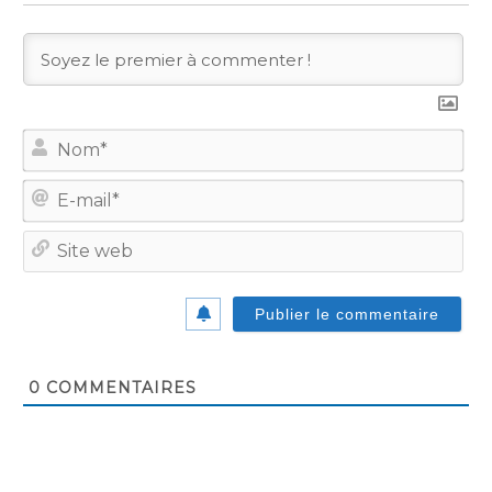
No
E-
mail
Site
we
0
COMMENTAIRES