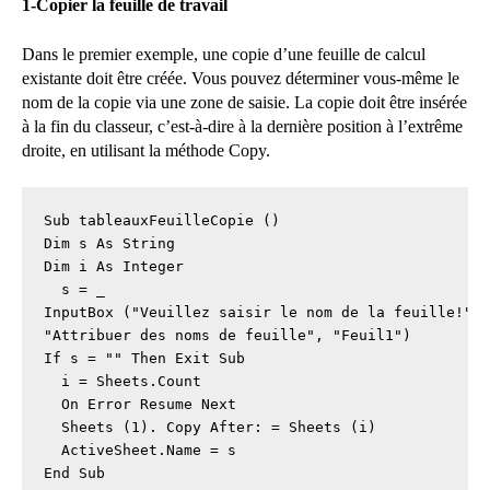
1-Copier la feuille de travail
Dans le premier exemple, une copie d’une feuille de calcul
existante doit être créée. Vous pouvez déterminer vous-même le
nom de la copie via une zone de saisie. La copie doit être insérée
à la fin du classeur, c’est-à-dire à la dernière position à l’extrême
droite, en utilisant la méthode Copy.
Sub tableauxFeuilleCopie ()

Dim s As String

Dim i As Integer

  s = _

InputBox ("Veuillez saisir le nom de la feuille!", 
"Attribuer des noms de feuille", "Feuil1")

If s = "" Then Exit Sub

  i = Sheets.Count

  On Error Resume Next

  Sheets (1). Copy After: = Sheets (i)

  ActiveSheet.Name = s

End Sub