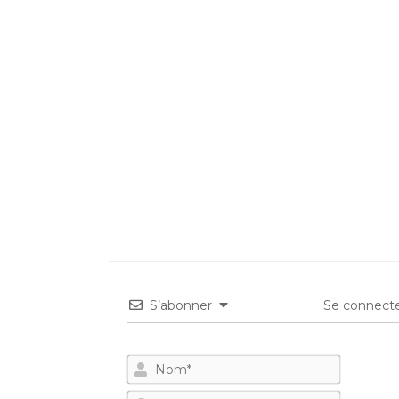
S’abonner
Se connecte
Nom*
E-