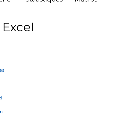
à Excel
es
l
on