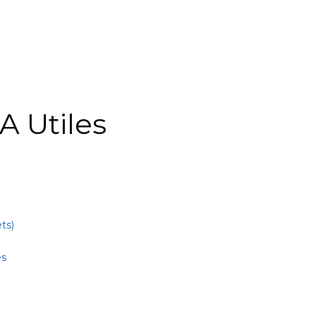
A Utiles
ts)
es