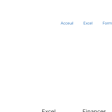
Aller
au
contenu
Acceuil
Excel
Form
Excel
Finances