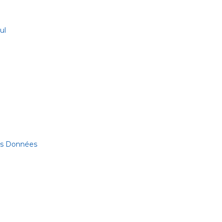
ul
des Données