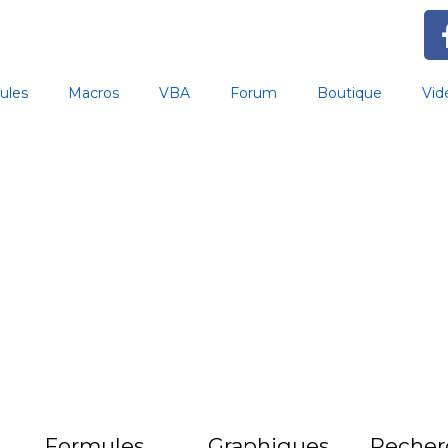
ules
Macros
VBA
Forum
Boutique
Vid
Formules
Graphiques
Recher