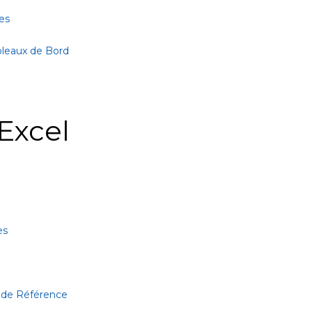
es
bleaux de Bord
Excel
es
 de Référence