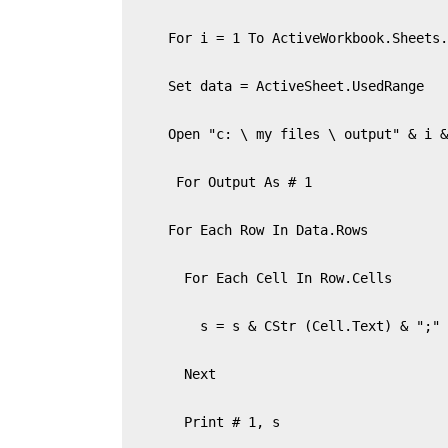
   For i = 1 To ActiveWorkbook.Sheets.
   Set data = ActiveSheet.UsedRange

   Open "c: \ my files \ output" & i &
    For Output As # 1

   For Each Row In Data.Rows

     For Each Cell In Row.Cells

       s = s & CStr (Cell.Text) & ";"

     Next

     Print # 1, s
