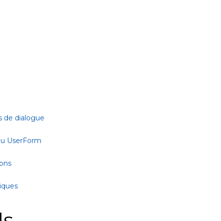
s de dialogue
 ou UserForm
ions
tiques
ls