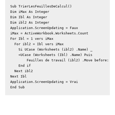
Sub TrierLesFeuillesDeCalcul()

Dim iMax As Integer

Dim Ibl As Integer

Dim ibl2 As Integer

Application.ScreenUpdating = Faux

iMax = ActiveWorkbook.Worksheets.Count

For Ibl = 1 vers iMax

  For ibl2 = Ibl vers iMax

    Si UCase (Worksheets (ibl2) .Name) _

    <UCase (Worksheets (Ibl) .Name) Puis

        Feuilles de travail (ibl2) .Move before: = 
    End if

  Next ibl2

Next Ibl

Application.ScreenUpdating = Vrai

End Sub