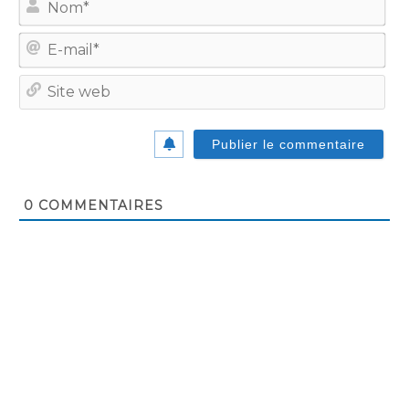
E-
mail
Site
we
0
COMMENTAIRES