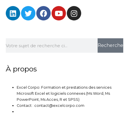
L
T
F
Y
I
i
w
a
o
n
n
i
c
u
s
k
t
e
t
t
e
t
b
u
a
Rechercher
d
e
o
b
g
Recherche
i
r
o
e
r
n
k
a
m
À propos
Excel Corpo: Formation et prestations des services
Microsoft Excel et logiciels connexes (Ms Word, Ms
PowerPoint, Ms Acces, R et SPSS)
Contact : contact@excelcorpo.com