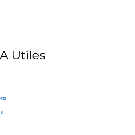
A Utiles
ts)
es