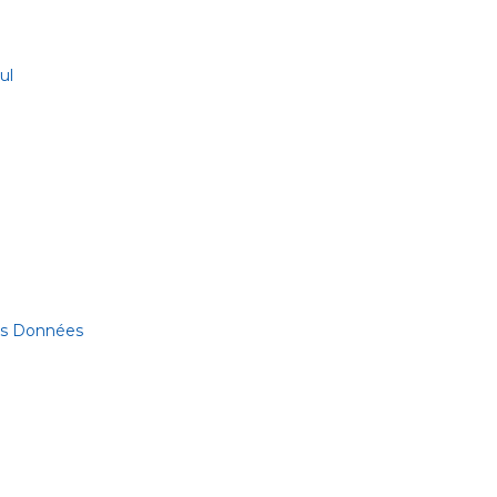
ul
des Données