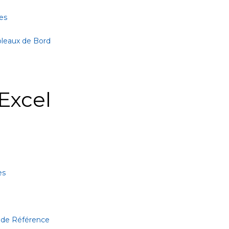
es
bleaux de Bord
Excel
es
 de Référence