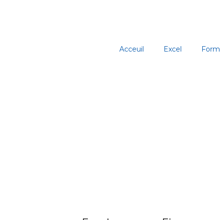
Aller
au
contenu
Acceuil
Excel
Form