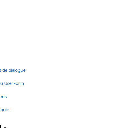
s de dialogue
 ou UserForm
ions
tiques