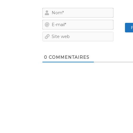
Nom*
E-
mail*
Site
web
0
COMMENTAIRES